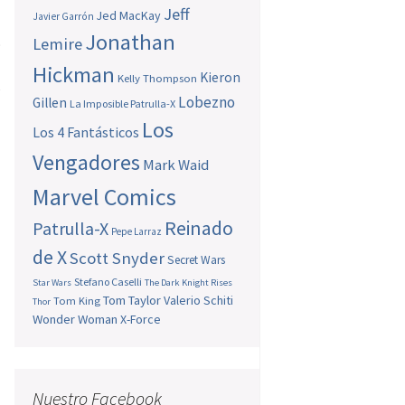
r
Jeff
Jed MacKay
Javier Garrón
l
Jonathan
Lemire
o
l
Hickman
Kieron
Kelly Thompson
s
Lobezno
Gillen
La Imposible Patrulla-X
Los
Los 4 Fantásticos
Vengadores
Mark Waid
Marvel Comics
Reinado
Patrulla-X
Pepe Larraz
de X
Scott Snyder
Secret Wars
Stefano Caselli
Star Wars
The Dark Knight Rises
Tom Taylor
Valerio Schiti
Tom King
Thor
Wonder Woman
X-Force
Nuestro Facebook