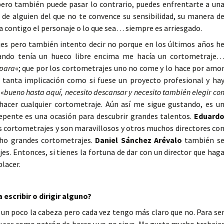
 pero también puede pasar lo contrario, puedes enfrentarte a un
 de alguien del que no te convence su sensibilidad, su manera d
ja contigo el personaje o lo que sea… siempre es arriesgado.
es pero también intento decir no porque en los últimos años h
uando tenía un hueco libre encima me hacía un cortometraje
 para
«; que por los cortometrajes uno no come y lo hace por amo
y tanta implicación como si fuese un proyecto profesional y ha
 «
bueno hasta aquí, necesito descansar y necesito también elegir co
hacer cualquier cortometraje. Aún así me sigue gustando, es u
epente es una ocasión para descubrir grandes talentos.
Eduard
s cortometrajes y son maravillosos y otros muchos directores co
cho grandes cortometrajes.
Daniel Sánchez Arévalo
también s
s. Entonces, si tienes la fortuna de dar con un director que hag
placer.
 escribir o dirigir alguno?
un poco la cabeza pero cada vez tengo más claro que no. Para se