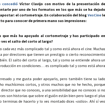
s concedió
Víctor Clavijo con motivo de la presentación d
guntarle por uno de los formatos en los que más se ha dejad
 apostar: el cortometraje. En colaboración del blog
VesCine
l
cto para conocer de primera mano sus impresiones:
es que más ha apoyado al cortometraje y has participado e
es el salto del corto al largo?
veo cada vez más complicado tal y como está ahora el cine. Mucha
la por directores que tienen un prestigio o cierto reconocimient
mbién. El salto del corto al largo, tal y como se entiende ahora u
 producción en condiciones… es complicado tal y como está ahor
resado y me gusta poder apoyarlo, pero también tiene su lad
cho muchísimos cortos, y otros muchos que no he hecho, porqu
director que no conoces, a una sensibilidad que no conoces si n
ces son historias que sobre el guión están bien pero luego el plu
do terminas de hacerlo y lo ves montado dices «
ostias
«. Ahí sí ve