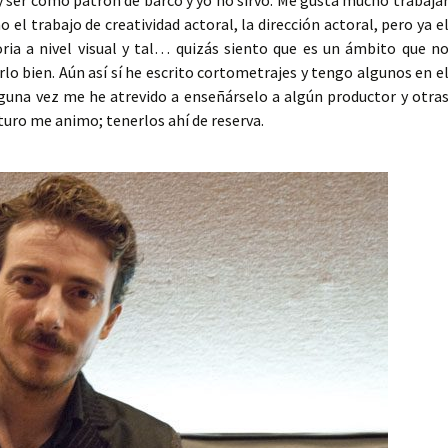
y ser como patrón de barco y yo no sirvo. Me gusta mucho trabaja
el trabajo de creatividad actoral, la dirección actoral, pero ya e
oria a nivel visual y tal… quizás siento que es un ámbito que n
o bien. Aún así sí he escrito cortometrajes y tengo algunos en e
guna vez me he atrevido a enseñárselo a algún productor y otra
uturo me animo; tenerlos ahí de reserva.