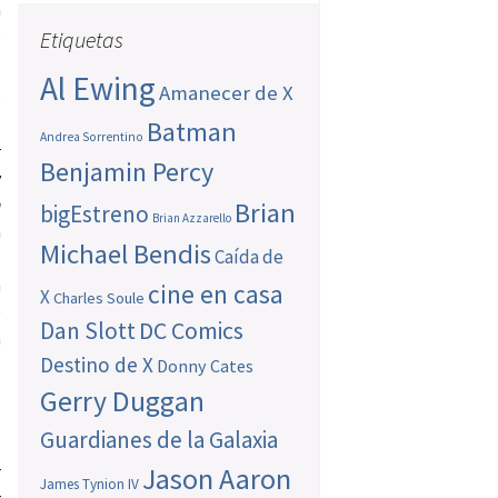
a
e
Etiquetas
Al Ewing
Amanecer de X
e
…
Batman
Andrea Sorrentino
r
Benjamin Percy
y
n
Brian
bigEstreno
Brian Azzarello
n
Michael Bendis
Caída de
o
n
cine en casa
X
Charles Soule
e
Dan Slott
DC Comics
a
Destino de X
Donny Cates
Gerry Duggan
Guardianes de la Galaxia
r
Jason Aaron
James Tynion IV