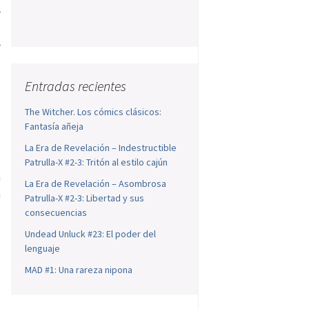
e
o
e
Entradas recientes
n
The Witcher. Los cómics clásicos:
Fantasía añeja
s
La Era de Revelación – Indestructible
o
Patrulla-X #2-3: Tritón al estilo cajún
n
La Era de Revelación – Asombrosa
a
Patrulla-X #2-3: Libertad y sus
consecuencias
o
Undead Unluck #23: El poder del
e
lenguaje
o
MAD #1: Una rareza nipona
s
o