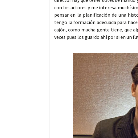
director hay que tener dotes de mando 
con los actores y me interesa muchísimo 
pensar en la planificación de una hist
tengo la formación adecuada para hacerl
cajón, como mucha gente tiene, que al
veces pues los guardo ahí por si en un f