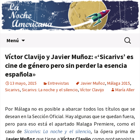
Saltar al contenido
Buscar:
Menú
Víctor Clavijo y Javier Muñoz: «‘Sicarivs’ es
cine de género pero sin perder la esencia
española»
13 mayo, 2015
Entrevistas
Javier Muñoz
,
Málaga 2015
,
Sicarivs
,
Sicarivs: La noche y el silencio
,
Víctor Clavijo
María Aller
Por Málaga no es posible a abarcar todos los títulos que se
desean en la Sección Oficial. Hay algunas que se quedan fuera,
pero para eso está el apartado Malaga Premiere, como el
caso de
Sicarivs: La noche y el silencio
, la ópera prima de
Javier Muñoz
que tiene a
Víctor Clavijo
como protagonista.