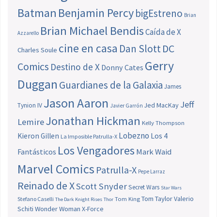
Batman
Benjamin Percy
bigEstreno
Brian
Brian Michael Bendis
Caída de X
Azzarello
cine en casa
Dan Slott
DC
Charles Soule
Gerry
Comics
Destino de X
Donny Cates
Duggan
Guardianes de la Galaxia
James
Jason Aaron
Jeff
Jed MacKay
Tynion IV
Javier Garrón
Jonathan Hickman
Lemire
Kelly Thompson
Lobezno
Los 4
Kieron Gillen
La Imposible Patrulla-X
Los Vengadores
Fantásticos
Mark Waid
Marvel Comics
Patrulla-X
Pepe Larraz
Reinado de X
Scott Snyder
Secret Wars
Star Wars
Tom Taylor
Valerio
Stefano Caselli
Tom King
The Dark Knight Rises
Thor
Schiti
Wonder Woman
X-Force