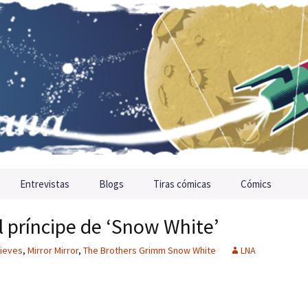
Entrevistas
Blogs
Tiras cómicas
Cómics
 príncipe de ‘Snow White’
nieves
,
Mirror Mirror
,
The Brothers Grimm Snow White
LNA