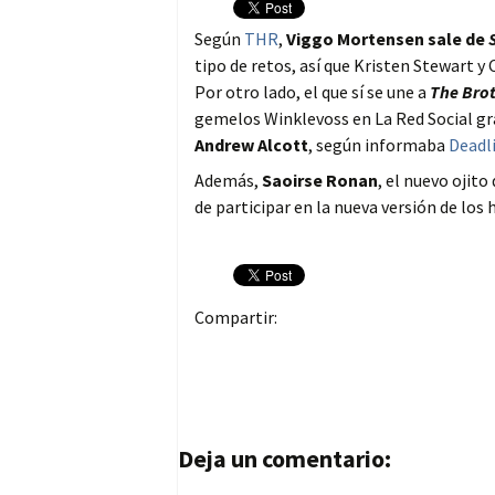
Según
THR
,
Viggo Mortensen sale de
tipo de retos, así que Kristen Stewart 
Por otro lado, el que sí se une a
The Bro
gemelos Winklevoss en La Red Social grac
Andrew Alcott
, según informaba
Deadl
Además,
Saoirse Ronan
, el nuevo ojit
de participar en la nueva versión de lo
Compartir:
Navegación de entrad
Deja un comentario: