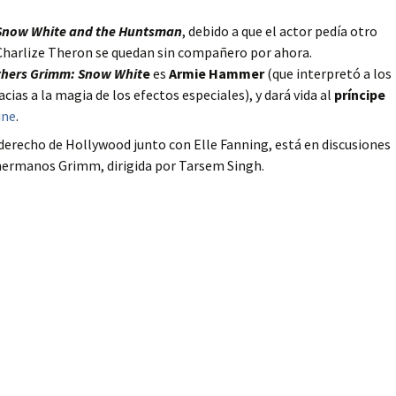
Snow White and the Huntsman
, debido a que el actor pedía otro
y Charlize Theron se quedan sin compañero por ahora.
thers Grimm: Snow Whit
e
es
Armie Hammer
(que interpretó a los
ias a la magia de los efectos especiales), y dará vida al
príncipe
ine
.
o derecho de Hollywood junto con Elle Fanning, está en discusiones
s hermanos Grimm, dirigida por Tarsem Singh.
as