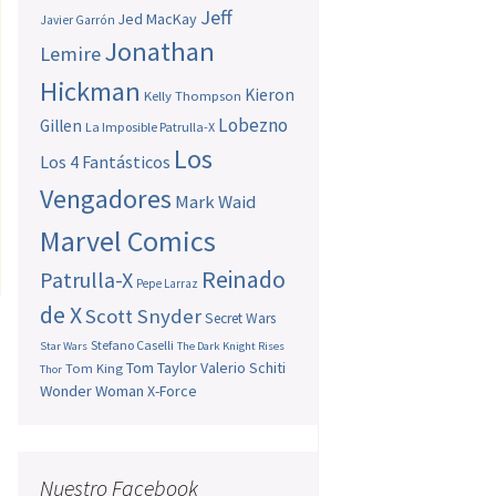
Jeff
Jed MacKay
Javier Garrón
Jonathan
Lemire
Hickman
Kieron
Kelly Thompson
Lobezno
Gillen
La Imposible Patrulla-X
Los
Los 4 Fantásticos
Vengadores
Mark Waid
Marvel Comics
Reinado
Patrulla-X
Pepe Larraz
de X
Scott Snyder
Secret Wars
Stefano Caselli
Star Wars
The Dark Knight Rises
Tom Taylor
Valerio Schiti
Tom King
Thor
Wonder Woman
X-Force
Nuestro Facebook