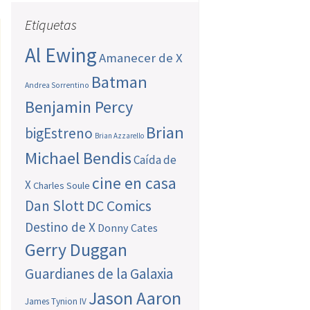
Etiquetas
Al Ewing
Amanecer de X
Batman
Andrea Sorrentino
Benjamin Percy
Brian
bigEstreno
Brian Azzarello
Michael Bendis
Caída de
cine en casa
X
Charles Soule
Dan Slott
DC Comics
Destino de X
Donny Cates
Gerry Duggan
Guardianes de la Galaxia
Jason Aaron
James Tynion IV