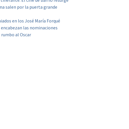
tinerante: El cine de barrio resurge
ona salen por la puerta grande
miados en los José María Forqué
7’ encabezan las nominaciones
e rumbo al Oscar