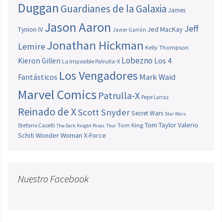
Duggan
Guardianes de la Galaxia
James
Jason Aaron
Jeff
Jed MacKay
Tynion IV
Javier Garrón
Jonathan Hickman
Lemire
Kelly Thompson
Lobezno
Los 4
Kieron Gillen
La Imposible Patrulla-X
Los Vengadores
Fantásticos
Mark Waid
Marvel Comics
Patrulla-X
Pepe Larraz
Reinado de X
Scott Snyder
Secret Wars
Star Wars
Tom Taylor
Valerio
Stefano Caselli
Tom King
The Dark Knight Rises
Thor
Schiti
Wonder Woman
X-Force
Nuestro Facebook