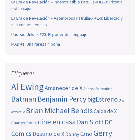
La Era de Revelación – Indestructible Patrulla-X #2-3: Tritón al
estilo cajún
La Era de Revelación – Asombrosa Patrulla-X #2-3: Libertad y
sus consecuencias
Undead Unluck #23: El poder del lenguaje
MAD #1: Una rareza nipona
Etiquetas
Al Ewing
Amanecer de X
Andrea Sorrentino
Batman
Benjamin Percy
bigEstreno
Brian
Brian Michael Bendis
Caída de X
Azzarello
cine en casa
Dan Slott
DC
Charles Soule
Gerry
Comics
Destino de X
Donny Cates