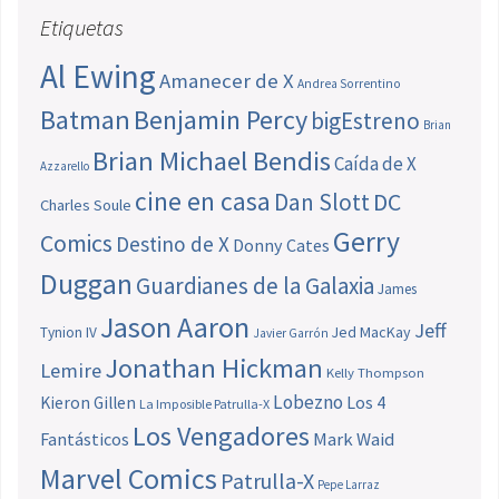
Etiquetas
Al Ewing
Amanecer de X
Andrea Sorrentino
Batman
Benjamin Percy
bigEstreno
Brian
Brian Michael Bendis
Caída de X
Azzarello
cine en casa
Dan Slott
DC
Charles Soule
Gerry
Comics
Destino de X
Donny Cates
Duggan
Guardianes de la Galaxia
James
Jason Aaron
Jeff
Jed MacKay
Tynion IV
Javier Garrón
Jonathan Hickman
Lemire
Kelly Thompson
Lobezno
Los 4
Kieron Gillen
La Imposible Patrulla-X
Los Vengadores
Fantásticos
Mark Waid
Marvel Comics
Patrulla-X
Pepe Larraz