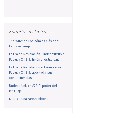
s
,
l
Entradas recientes
e
The Witcher. Los cómics clásicos:
Fantasía añeja
e
La Era de Revelación – Indestructible
Patrulla-X #2-3: Tritón al estilo cajún
La Era de Revelación – Asombrosa
Patrulla-X #2-3: Libertad y sus
consecuencias
Undead Unluck #23: El poder del
lenguaje
MAD #1: Una rareza nipona