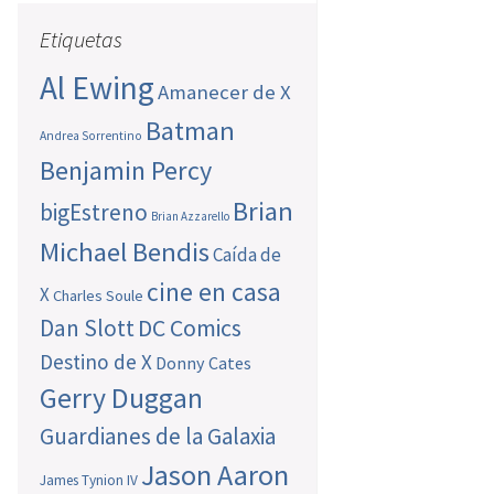
Etiquetas
Al Ewing
Amanecer de X
Batman
Andrea Sorrentino
Benjamin Percy
Brian
bigEstreno
Brian Azzarello
Michael Bendis
Caída de
cine en casa
X
Charles Soule
Dan Slott
DC Comics
Destino de X
Donny Cates
Gerry Duggan
Guardianes de la Galaxia
Jason Aaron
James Tynion IV