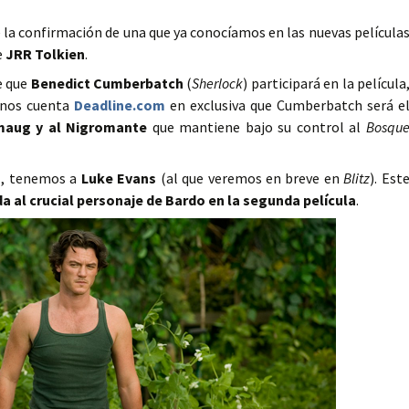
 la confirmación de una que ya conocíamos en las nuevas película
e
JRR Tolkien
.
e que
Benedict Cumberbatch
(
Sherlock
) participará en la película
a nos cuenta
Deadline.com
en exclusiva que Cumberbatch será e
maug y al Nigromante
que mantiene bajo su control al
Bosqu
m
, tenemos a
Luke Evans
(al que veremos en breve en
Blitz
). Est
da al crucial personaje de Bardo en la segunda película
.