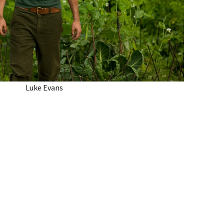
Luke Evans
as