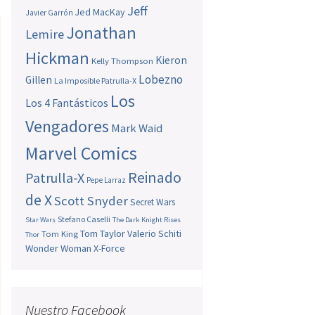
Jeff
Jed MacKay
Javier Garrón
Jonathan
Lemire
Hickman
Kieron
Kelly Thompson
Lobezno
Gillen
La Imposible Patrulla-X
Los
Los 4 Fantásticos
Vengadores
Mark Waid
Marvel Comics
Reinado
Patrulla-X
Pepe Larraz
de X
Scott Snyder
Secret Wars
Stefano Caselli
Star Wars
The Dark Knight Rises
Tom Taylor
Valerio Schiti
Tom King
Thor
Wonder Woman
X-Force
Nuestro Facebook