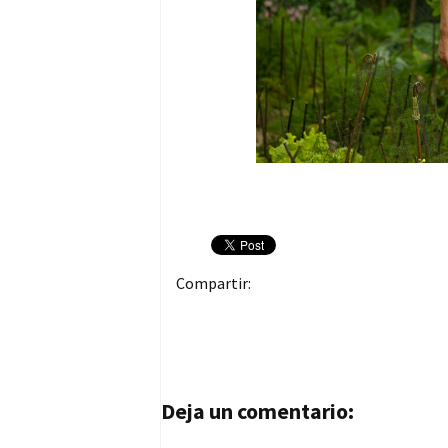
Compartir:
Navegación de entrad
Deja un comentario: