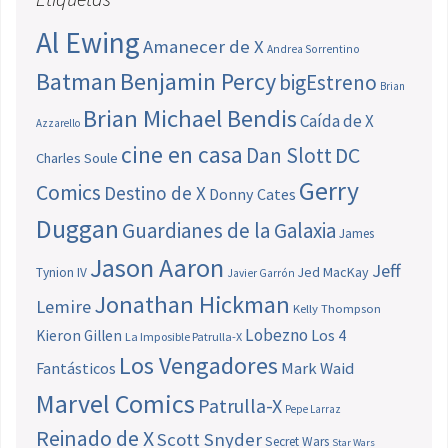
Al Ewing
Amanecer de X
Andrea Sorrentino
Batman
Benjamin Percy
bigEstreno
Brian
Brian Michael Bendis
Caída de X
Azzarello
cine en casa
Dan Slott
DC
Charles Soule
Gerry
Comics
Destino de X
Donny Cates
Duggan
Guardianes de la Galaxia
James
Jason Aaron
Jeff
Jed MacKay
Tynion IV
Javier Garrón
Jonathan Hickman
Lemire
Kelly Thompson
Lobezno
Los 4
Kieron Gillen
La Imposible Patrulla-X
Los Vengadores
Fantásticos
Mark Waid
Marvel Comics
Patrulla-X
Pepe Larraz
Reinado de X
Scott Snyder
Secret Wars
Star Wars