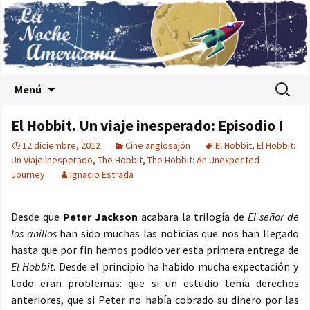
Saltar al contenido
Buscar:
Menú
El Hobbit. Un viaje inesperado: Episodio I
12 diciembre, 2012
Cine anglosajón
El Hobbit
,
El Hobbit:
Un Viaje Inesperado
,
The Hobbit
,
The Hobbit: An Unexpected
Journey
Ignacio Estrada
Desde que
Peter Jackson
acabara la trilogía de
El señor de
los anillos
han sido muchas las noticias que nos han llegado
hasta que por fin hemos podido ver esta primera entrega de
El Hobbit
. Desde el principio ha habido mucha expectación y
todo eran problemas: que si un estudio tenía derechos
anteriores, que si Peter no había cobrado su dinero por las