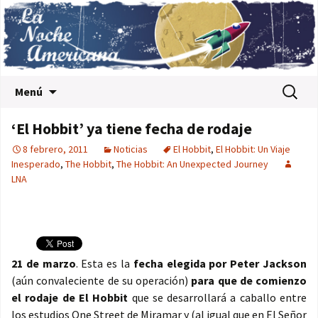
Saltar al contenido
Buscar:
Menú
‘El Hobbit’ ya tiene fecha de rodaje
8 febrero, 2011
Noticias
El Hobbit
,
El Hobbit: Un Viaje
Inesperado
,
The Hobbit
,
The Hobbit: An Unexpected Journey
LNA
21 de marzo
. Esta es la
fecha elegida por Peter Jackson
(aún convaleciente de su operación)
para que de comienzo
el rodaje de El Hobbit
que se desarrollará a caballo entre
los
estudios One Street
de Miramar y (al igual que en
El Señor