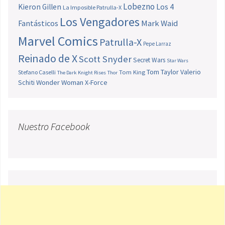
Lobezno
Los 4
Kieron Gillen
La Imposible Patrulla-X
Los Vengadores
Fantásticos
Mark Waid
Marvel Comics
Patrulla-X
Pepe Larraz
Reinado de X
Scott Snyder
Secret Wars
Star Wars
Tom Taylor
Valerio
Stefano Caselli
Tom King
The Dark Knight Rises
Thor
Schiti
Wonder Woman
X-Force
Nuestro Facebook