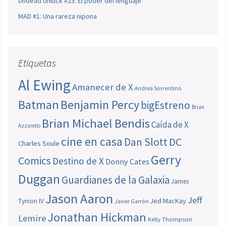
Undead Unluck #23: El poder del lenguaje
MAD #1: Una rareza nipona
Etiquetas
Al Ewing
Amanecer de X
Andrea Sorrentino
Batman
Benjamin Percy
bigEstreno
Brian
Brian Michael Bendis
Caída de X
Azzarello
cine en casa
Dan Slott
DC
Charles Soule
Gerry
Comics
Destino de X
Donny Cates
Duggan
Guardianes de la Galaxia
James
Jason Aaron
Jeff
Jed MacKay
Tynion IV
Javier Garrón
Jonathan Hickman
Lemire
Kelly Thompson