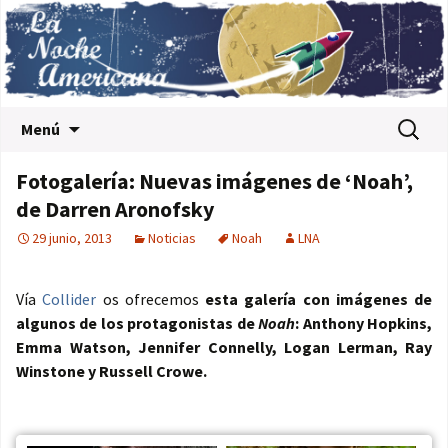
Saltar al contenido
Buscar:
Menú
Fotogalería: Nuevas imágenes de ‘Noah’,
de Darren Aronofsky
29 junio, 2013
Noticias
Noah
LNA
Vía
Collider
os ofrecemos
esta galería con imágenes de
algunos de los protagonistas de
Noah
: Anthony Hopkins,
Emma Watson, Jennifer Connelly, Logan Lerman, Ray
Winstone y Russell Crowe.