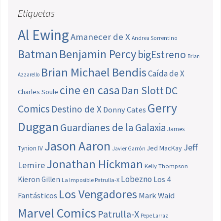
Etiquetas
Al Ewing
Amanecer de X
Andrea Sorrentino
Batman
Benjamin Percy
bigEstreno
Brian
Brian Michael Bendis
Caída de X
Azzarello
cine en casa
Dan Slott
DC
Charles Soule
Gerry
Comics
Destino de X
Donny Cates
Duggan
Guardianes de la Galaxia
James
Jason Aaron
Jeff
Jed MacKay
Tynion IV
Javier Garrón
Jonathan Hickman
Lemire
Kelly Thompson
Lobezno
Los 4
Kieron Gillen
La Imposible Patrulla-X
Los Vengadores
Fantásticos
Mark Waid
Marvel Comics
Patrulla-X
Pepe Larraz