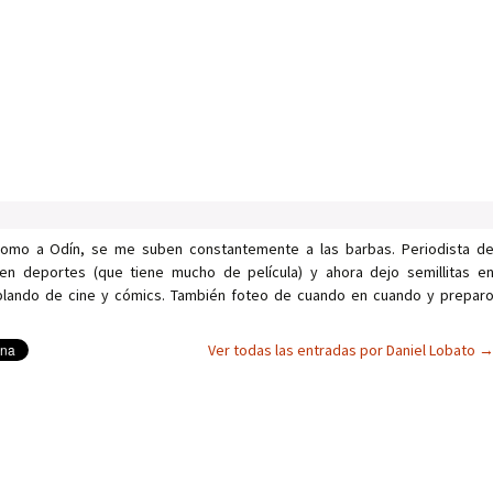
como a Odín, se me suben constantemente a las barbas. Periodista d
en deportes (que tiene mucho de película) y ahora dejo semillitas e
ablando de cine y cómics. También foteo de cuando en cuando y prepar
Ver todas las entradas por Daniel Lobato
as