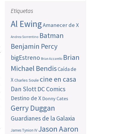
s
Etiquetas
Al Ewing
Amanecer de X
Batman
Andrea Sorrentino
Benjamin Percy
a
r
Brian
bigEstreno
Brian Azzarello
5
Michael Bendis
Caída de
e
cine en casa
X
Charles Soule
e
Dan Slott
DC Comics
a
Destino de X
e
Donny Cates
e
Gerry Duggan
o
Guardianes de la Galaxia
s
Jason Aaron
l
James Tynion IV