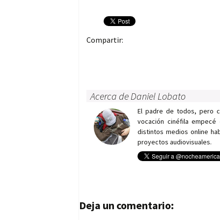
Compartir:
Acerca de Daniel Lobato
El padre de todos, pero 
vocación cinéfila empecé 
distintos medios online h
proyectos audiovisuales.
Navegación de entrad
Deja un comentario: