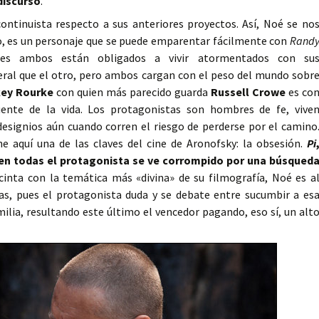
discurso
.
continuista respecto a sus anteriores proyectos. Así, Noé se no
 es un personaje que se puede emparentar fácilmente con
Rand
ues ambos están obligados a vivir atormentados con su
ral que el otro, pero ambos cargan con el peso del mundo sobr
key Rourke
con quien más parecido guarda
Russell Crowe
es co
uente de la vida. Los protagonistas son hombres de fe, vive
designios aún cuando corren el riesgo de perderse por el camino
e aquí una de las claves del cine de Aronofsky: la obsesión.
Pi
en todas el protagonista se ve corrompido por una búsqued
inta con la temática más «divina» de su filmografía, Noé es a
, pues el protagonista duda y se debate entre sucumbir a es
ilia, resultando este último el vencedor pagando, eso sí, un alt