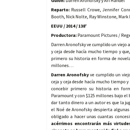
Guión:
Darren Aronofsky y Ari Handel
Reparto:
Russell Crowe, Jennifer Co
Booth, Nick Nolte, Ray Winstone, Mark
EEUU / 2014 / 138′
Productora:
Paramount Pictures / Rege
Darren Aronofsky ve cumplido un viejo a
y ceja desde hacía mucho tiempo y que,
primero su historia en forma de novel
millones…
Darren Aronofsky
ve cumplido un vie
ceja y ceja desde hacía mucho tiempo y
concebir primero su historia en for
Paramount y con $125 millones bajo el bra
dar tanto dinero a un autor es que la ju
el Noé de Aronofsky despierta algunas d
obligado a hacer unas cuantas concesi
acérrimos encontrarán más virtude