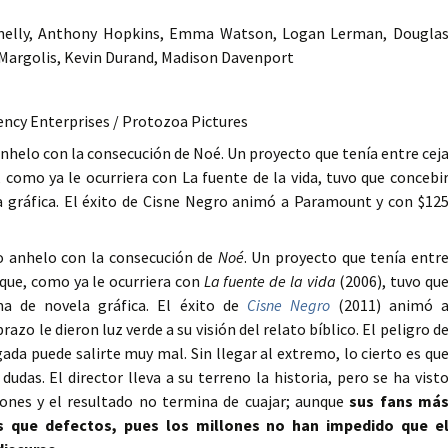
nnelly, Anthony Hopkins, Emma Watson, Logan Lerman, Dougla
 Margolis, Kevin Durand, Madison Davenport
ncy Enterprises / Protozoa Pictures
nhelo con la consecución de Noé. Un proyecto que tenía entre cej
 como ya le ocurriera con La fuente de la vida, tuvo que concebi
a gráfica. El éxito de Cisne Negro animó a Paramount y con $12
jo anhelo con la consecución de
Noé
. Un proyecto que tenía entr
 que, como ya le ocurriera con
La fuente de la vida
(2006), tuvo qu
ma de novela gráfica. El éxito de
Cisne Negro
(2011) animó 
zo le dieron luz verde a su visión del relato bíblico. El peligro d
gada puede salirte muy mal. Sin llegar al extremo, lo cierto es qu
udas. El director lleva a su terreno la historia, pero se ha vist
ones y el resultado no termina de cuajar; aunque
sus fans má
s que defectos, pues los millones no han impedido que e