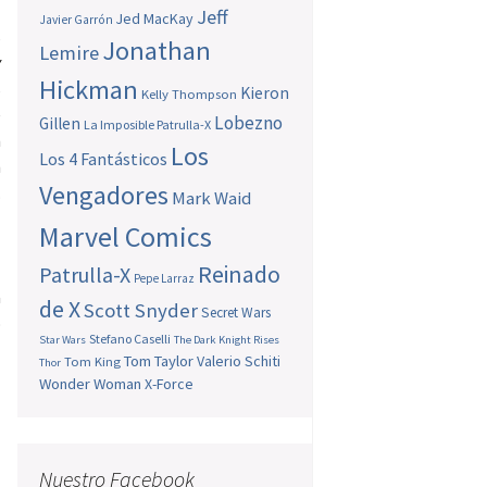
Jeff
Jed MacKay
Javier Garrón
s
Jonathan
Lemire
y
Hickman
s
Kieron
Kelly Thompson
e
Lobezno
Gillen
La Imposible Patrulla-X
n
Los
Los 4 Fantásticos
n
Vengadores
.
Mark Waid
,
Marvel Comics
a
l
Reinado
Patrulla-X
Pepe Larraz
a
de X
Scott Snyder
Secret Wars
o
Stefano Caselli
Star Wars
The Dark Knight Rises
Tom Taylor
Valerio Schiti
Tom King
Thor
Wonder Woman
X-Force
Nuestro Facebook