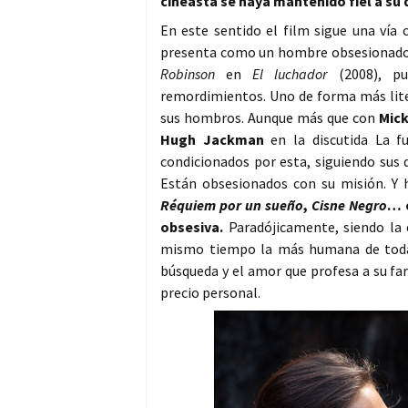
cineasta se haya mantenido fiel a su 
En este sentido el film sigue una vía 
presenta como un hombre obsesionado,
Robinson
en
El luchador
(2008), p
remordimientos. Uno de forma más lite
sus hombros. Aunque más que con
Mic
Hugh Jackman
en la discutida La f
condicionados por esta, siguiendo sus 
Están obsesionados con su misión. Y h
Réquiem por un sueño
,
Cisne Negro
… 
obsesiva.
Paradójicamente, siendo la c
mismo tiempo la más humana de todas
búsqueda y el amor que profesa a su fam
precio personal.