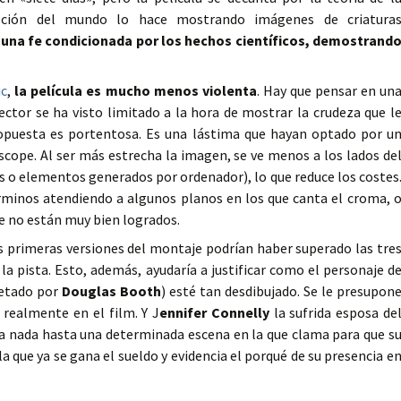
epción del mundo lo hace mostrando imágenes de criatura
una fe condicionada por los hechos científicos, demostrand
ic
,
la película es mucho menos violenta
. Hay que pensar en un
ector se ha visto limitado a la hora de mostrar la crudeza que l
propuesta es portentosa. Es una lástima que hayan optado por u
 scope. Al ser más estrecha la imagen, se ve menos a los lados de
s o elementos generados por ordenador), lo que reduce los costes
rminos atendiendo a algunos planos en los que canta el croma, 
e no están muy bien logrados.
 primeras versiones del montaje podrían haber superado las tre
a pista. Esto, además, ayudaría a justificar como el personaje d
retado por
Douglas Booth
) esté tan desdibujado. Se le presupon
realmente en el film. Y J
ennifer Connelly
la sufrida esposa de
ta nada hasta una determinada escena en la que clama para que s
a que ya se gana el sueldo y evidencia el porqué de su presencia e