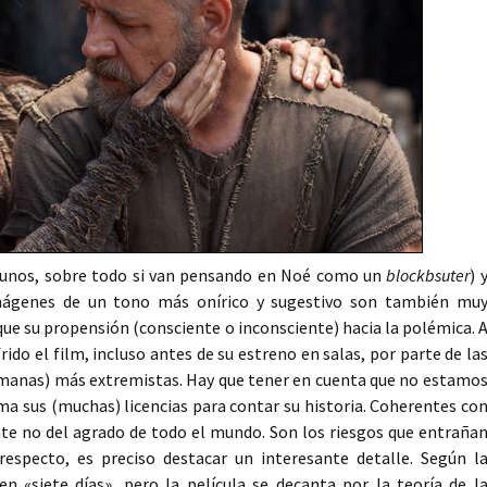
gunos, sobre todo si van pensando en Noé como un
blockbsuter
) 
mágenes de un tono más onírico y sugestivo son también mu
 que su propensión (consciente o inconsciente) hacia la polémica. 
frido el film, incluso antes de su estreno en salas, por parte de la
ulmanas) más extremistas. Hay que tener en cuenta que no estamo
toma sus (muchas) licencias para contar su historia. Coherentes co
te no del agrado de todo el mundo. Son los riesgos que entraña
respecto, es preciso destacar un interesante detalle. Según l
n «siete días», pero la película se decanta por la teoría de l