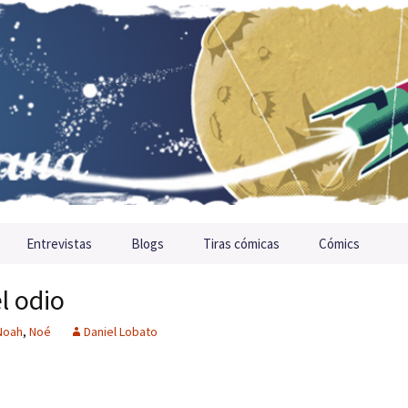
Entrevistas
Blogs
Tiras cómicas
Cómics
l odio
Noah
,
Noé
Daniel Lobato