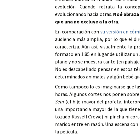
evolución. Cuando retrata la conc
evolucionando hacia otras.
Noé abraza 
que una no excluye a la otra
.
En comparación con
su versión en cóm
audiencia más amplia, por lo que el dir
caracteriza. Aún así, visualmente la 
formato en 1:85 en lugar de utilizar un
plano y no se muestra tanto (en paisaje
No es descabellado pensar en estos té
determinados animales y algún bebé qu
Como tampoco lo es imaginarse que las
horas. Algunos cortes nos ponen sobre l
Sem
(el hijo mayor del profeta, interp
una importancia mayor de la que tiene 
tozudo Russell Crowe) ni pincha ni cor
marido entre en razón. Una escena con l
la película.