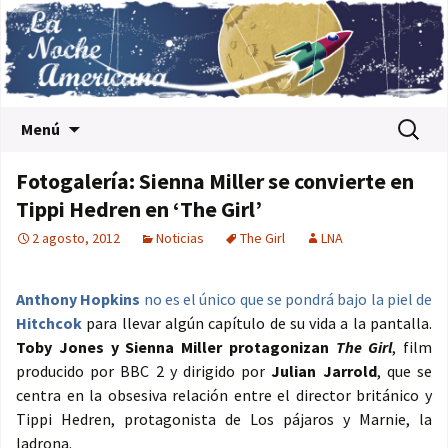
Saltar al contenido
Buscar:
Menú
Fotogalería: Sienna Miller se convierte en
Tippi Hedren en ‘The Girl’
2 agosto, 2012
Noticias
The Girl
LNA
Anthony Hopkins
no es el único que se pondrá bajo la piel de
Hitchcok
para llevar algún capítulo de su vida a la pantalla.
Toby Jones y Sienna Miller protagonizan
The Girl
, film
producido por BBC 2 y dirigido por
Julian Jarrold
, que se
centra en la obsesiva relación entre el director británico y
Tippi Hedren, protagonista de Los pájaros y Marnie, la
ladrona.