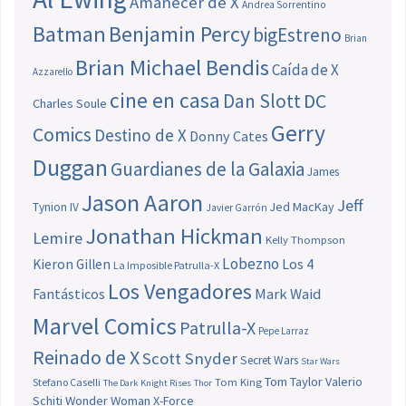
Amanecer de X
Andrea Sorrentino
Batman
Benjamin Percy
bigEstreno
Brian
Brian Michael Bendis
Caída de X
Azzarello
cine en casa
Dan Slott
DC
Charles Soule
Gerry
Comics
Destino de X
Donny Cates
Duggan
Guardianes de la Galaxia
James
Jason Aaron
Jeff
Jed MacKay
Tynion IV
Javier Garrón
Jonathan Hickman
Lemire
Kelly Thompson
Lobezno
Los 4
Kieron Gillen
La Imposible Patrulla-X
Los Vengadores
Fantásticos
Mark Waid
Marvel Comics
Patrulla-X
Pepe Larraz
Reinado de X
Scott Snyder
Secret Wars
Star Wars
Tom Taylor
Valerio
Stefano Caselli
Tom King
The Dark Knight Rises
Thor
Schiti
Wonder Woman
X-Force