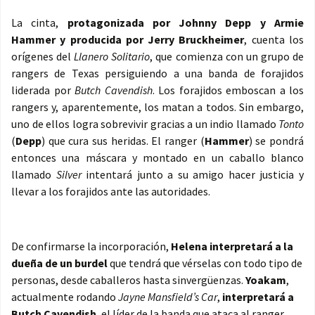
La cinta,
protagonizada por Johnny Depp y
Armie
Hammer y producida por
Jerry Bruckheimer
, cuenta los
orígenes del
Llanero Solitario
, que comienza con un grupo de
rangers de Texas persiguiendo a una banda de forajidos
liderada por
Butch Cavendish
. Los forajidos emboscan a los
rangers y, aparentemente, los matan a todos. Sin embargo,
uno de ellos logra sobrevivir gracias a un indio llamado
Tonto
(
Depp
) que cura sus heridas. El ranger (
Hammer
) se pondrá
entonces una máscara y montado en un caballo blanco
llamado
Silver
intentará junto a su amigo hacer justicia y
llevar a los forajidos ante las autoridades.
De confirmarse la incorporación,
Helena interpretará a la
dueña de un burdel
que tendrá que vérselas con todo tipo de
personas, desde caballeros hasta sinvergüenzas.
Yoakam
,
actualmente rodando
Jayne Mansfield’s Car
,
interpretará a
Butch Cavendish
, el líder de la banda que ataca al ranger