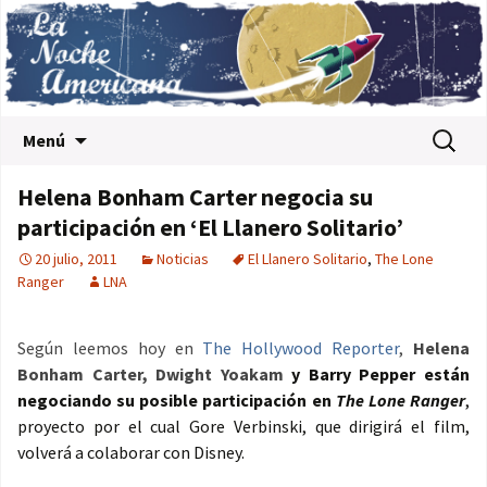
Saltar al contenido
Buscar:
Menú
Helena Bonham Carter negocia su
participación en ‘El Llanero Solitario’
20 julio, 2011
Noticias
El Llanero Solitario
,
The Lone
Ranger
LNA
Según leemos hoy en
The Hollywood Reporter
,
Helena
Bonham Carter, Dwight Yoakam
y
Barry Pepper están
negociando su posible participación en
The Lone Ranger
,
proyecto por el cual Gore Verbinski, que dirigirá el film,
volverá a colaborar con Disney.