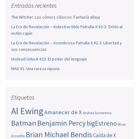
Entradas recientes
The Witcher. Los cómics clásicos: Fantasía añeja
La Era de Revelación – Indestructible Patrulla-X #2-3: Tritón al
estilo cajún
La Era de Revelación – Asombrosa Patrulla-X #2-3: Libertad y
sus consecuencias
Undead Unluck #23: El poder del lenguaje
MAD #1: Una rareza nipona
Etiquetas
Al Ewing
Amanecer de X
Andrea Sorrentino
Batman
Benjamin Percy
bigEstreno
Brian
Brian Michael Bendis
Caída de X
Azzarello