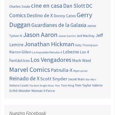
cine en casa
Dan Slott
DC
Charles Soule
Gerry
Comics
Destino de X
Donny Cates
Duggan
Guardianes de la Galaxia
James
Jason Aaron
Jeff
Jed MacKay
Tynion IV
Javier Garrón
Jonathan Hickman
Lemire
Kelly Thompson
Lobezno
Los 4
Kieron Gillen
La Imposible Patrulla-X
Los Vengadores
Fantásticos
Mark Waid
Marvel Comics
Patrulla-X
Pepe Larraz
Reinado de X
Scott Snyder
Secret Wars
Star Wars
Tom Taylor
Valerio
Stefano Caselli
Tom King
The Dark Knight Rises
Thor
Schiti
Wonder Woman
X-Force
Nuestro Facebook