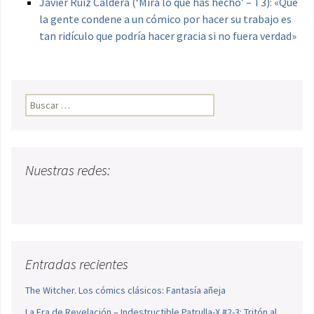
Javier Ruiz Caldera (‘Mira lo que has hecho’ – T3): «Que
la gente condene a un cómico por hacer su trabajo es
tan ridículo que podría hacer gracia si no fuera verdad»
Buscar:
Nuestras redes:
Entradas recientes
The Witcher. Los cómics clásicos: Fantasía añeja
La Era de Revelación – Indestructible Patrulla-X #2-3: Tritón al