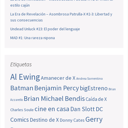
estilo cajún
La Era de Revelación – Asombrosa Patrulla-X #2-3: Libertad y
sus consecuencias
Undead Unluck #23: El poder del lenguaje
MAD #1: Una rareza nipona
Etiquetas
Al Ewing
Amanecer de X
Andrea Sorrentino
Batman
Benjamin Percy
bigEstreno
Brian
Brian Michael Bendis
Caída de X
Azzarello
cine en casa
Dan Slott
DC
Charles Soule
Gerry
Comics
Destino de X
Donny Cates