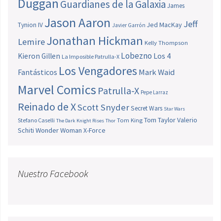
Duggan
Guardianes de la Galaxia
James
Jason Aaron
Jeff
Jed MacKay
Tynion IV
Javier Garrón
Jonathan Hickman
Lemire
Kelly Thompson
Lobezno
Los 4
Kieron Gillen
La Imposible Patrulla-X
Los Vengadores
Fantásticos
Mark Waid
Marvel Comics
Patrulla-X
Pepe Larraz
Reinado de X
Scott Snyder
Secret Wars
Star Wars
Tom Taylor
Valerio
Stefano Caselli
Tom King
The Dark Knight Rises
Thor
Schiti
Wonder Woman
X-Force
Nuestro Facebook