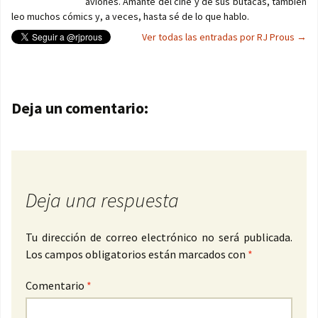
aviones. Amante del cine y de sus butacas, también
leo muchos cómics y, a veces, hasta sé de lo que hablo.
Ver todas las entradas por RJ Prous
→
Navegación de entradas
Deja un comentario:
Deja una respuesta
Tu dirección de correo electrónico no será publicada.
Los campos obligatorios están marcados con
*
Comentario
*