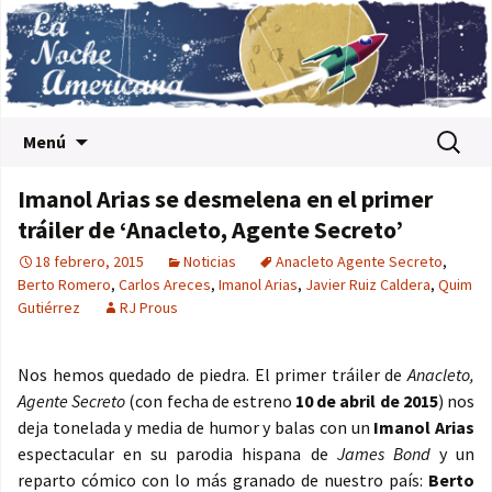
Saltar al contenido
Buscar:
Menú
Imanol Arias se desmelena en el primer
tráiler de ‘Anacleto, Agente Secreto’
18 febrero, 2015
Noticias
Anacleto Agente Secreto
,
Berto Romero
,
Carlos Areces
,
Imanol Arias
,
Javier Ruiz Caldera
,
Quim
Gutiérrez
RJ Prous
Nos hemos quedado de piedra. El primer tráiler de
Anacleto,
Agente Secreto
(con fecha de estreno
10 de abril de 2015
) nos
deja tonelada y media de humor y balas con un
Imanol Arias
espectacular en su parodia hispana de
James Bond
y un
reparto cómico con lo más granado de nuestro país:
Berto