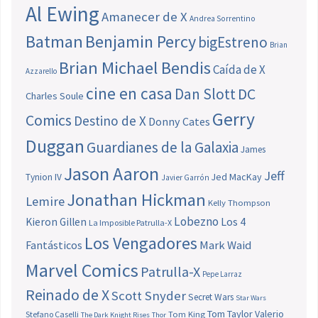
Al Ewing
Amanecer de X
Andrea Sorrentino
Batman
Benjamin Percy
bigEstreno
Brian
Brian Michael Bendis
Caída de X
Azzarello
cine en casa
Dan Slott
DC
Charles Soule
Gerry
Comics
Destino de X
Donny Cates
Duggan
Guardianes de la Galaxia
James
Jason Aaron
Jeff
Jed MacKay
Tynion IV
Javier Garrón
Jonathan Hickman
Lemire
Kelly Thompson
Lobezno
Los 4
Kieron Gillen
La Imposible Patrulla-X
Los Vengadores
Fantásticos
Mark Waid
Marvel Comics
Patrulla-X
Pepe Larraz
Reinado de X
Scott Snyder
Secret Wars
Star Wars
Tom Taylor
Valerio
Stefano Caselli
Tom King
The Dark Knight Rises
Thor