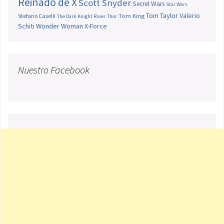
Reinado de X
Scott Snyder
Secret Wars
Star Wars
Tom Taylor
Valerio
Stefano Caselli
Tom King
The Dark Knight Rises
Thor
Schiti
Wonder Woman
X-Force
Nuestro Facebook