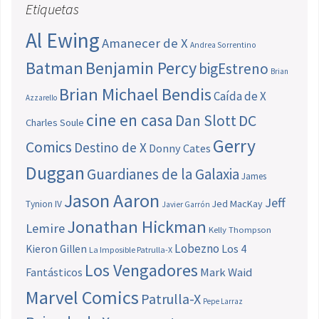
Etiquetas
Al Ewing
Amanecer de X
Andrea Sorrentino
Batman
Benjamin Percy
bigEstreno
Brian
Brian Michael Bendis
Caída de X
Azzarello
cine en casa
Dan Slott
DC
Charles Soule
Gerry
Comics
Destino de X
Donny Cates
Duggan
Guardianes de la Galaxia
James
Jason Aaron
Jeff
Jed MacKay
Tynion IV
Javier Garrón
Jonathan Hickman
Lemire
Kelly Thompson
Lobezno
Los 4
Kieron Gillen
La Imposible Patrulla-X
Los Vengadores
Fantásticos
Mark Waid
Marvel Comics
Patrulla-X
Pepe Larraz