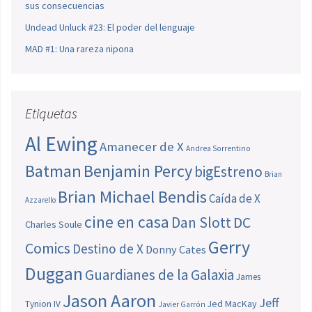
sus consecuencias
Undead Unluck #23: El poder del lenguaje
MAD #1: Una rareza nipona
Etiquetas
Al Ewing
Amanecer de X
Andrea Sorrentino
Batman
Benjamin Percy
bigEstreno
Brian
Brian Michael Bendis
Caída de X
Azzarello
cine en casa
Dan Slott
DC
Charles Soule
Gerry
Comics
Destino de X
Donny Cates
Duggan
Guardianes de la Galaxia
James
Jason Aaron
Jeff
Jed MacKay
Tynion IV
Javier Garrón