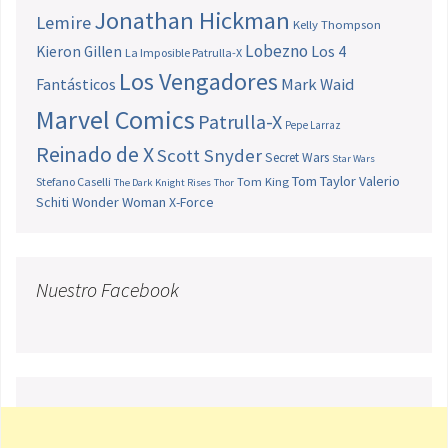
Jonathan Hickman
Lemire
Kelly Thompson
Lobezno
Los 4
Kieron Gillen
La Imposible Patrulla-X
Los Vengadores
Fantásticos
Mark Waid
Marvel Comics
Patrulla-X
Pepe Larraz
Reinado de X
Scott Snyder
Secret Wars
Star Wars
Tom Taylor
Valerio
Stefano Caselli
Tom King
The Dark Knight Rises
Thor
Schiti
Wonder Woman
X-Force
Nuestro Facebook