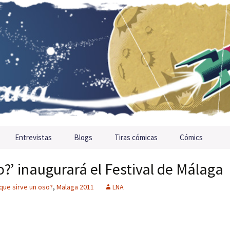
Entrevistas
Blogs
Tiras cómicas
Cómics
o?’ inaugurará el Festival de Málaga
que sirve un oso?
,
Malaga 2011
LNA