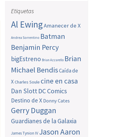
Etiquetas
Al Ewing
Amanecer de X
Batman
Andrea Sorrentino
Benjamin Percy
Brian
bigEstreno
Brian Azzarello
Michael Bendis
Caída de
cine en casa
X
Charles Soule
Dan Slott
DC Comics
Destino de X
Donny Cates
Gerry Duggan
Guardianes de la Galaxia
Jason Aaron
James Tynion IV