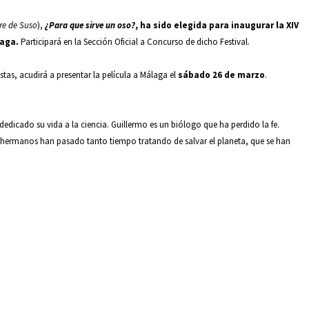
re de Suso
),
¿Para que sirve un oso?
,
ha sido elegida para inaugurar la XIV
laga.
Participará en la Sección Oficial a Concurso de dicho Festival.
as, acudirá a presentar la película a Málaga el
sábado 26 de marzo
.
dicado su vida a la ciencia. Guillermo es un biólogo que ha perdido la fe.
 hermanos han pasado tanto tiempo tratando de salvar el planeta, que se han