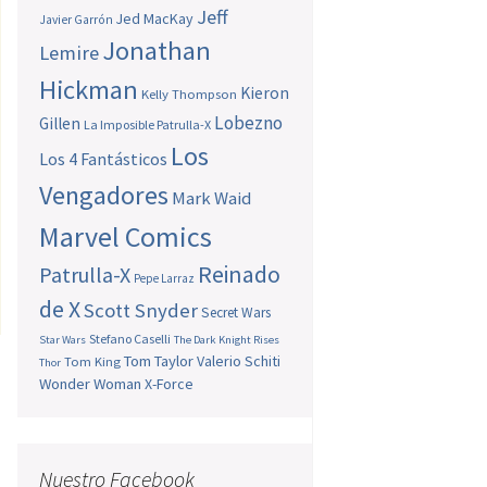
Jeff
Jed MacKay
Javier Garrón
Jonathan
Lemire
Hickman
Kieron
Kelly Thompson
Lobezno
Gillen
La Imposible Patrulla-X
Los
Los 4 Fantásticos
Vengadores
Mark Waid
Marvel Comics
Reinado
Patrulla-X
Pepe Larraz
de X
Scott Snyder
Secret Wars
Stefano Caselli
Star Wars
The Dark Knight Rises
Tom Taylor
Valerio Schiti
Tom King
Thor
Wonder Woman
X-Force
Nuestro Facebook