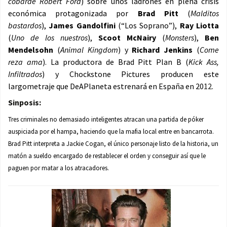
cobarde Robert Ford
) sobre unos ladrones en plena crisis
económica protagonizada por
Brad
Pitt
(
Malditos
bastardos
),
James Gandolfini
(“Los Soprano”),
Ray Liotta
(
Uno de los nuestros
),
Scoot McNairy
(
Monsters
),
Ben
Mendelsohn
(
Animal Kingdom
) y
Richard Jenkins
(
Come
reza ama
). La productora de Brad Pitt Plan B (
Kick Ass,
Infiltrados
) y Chockstone Pictures producen este
largometraje que DeAPlaneta estrenará en España en 20
12.
Sinposis:
Tres criminales no demasiado inteligentes atracan una partida de póker
auspiciada por el hampa, haciendo que la mafia local entre en bancarrota.
Brad Pitt interpreta a Jackie Cogan, el único personaje listo de la historia, un
matón a sueldo encargado de restablecer el orden y conseguir así que le
paguen por matar a los atracadores.