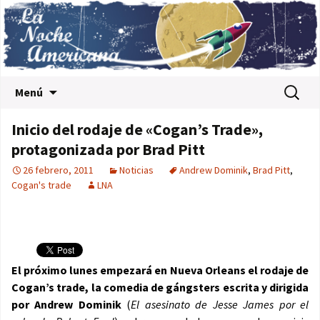
Saltar al contenido
Buscar:
Menú
Inicio del rodaje de «Cogan’s Trade»,
protagonizada por Brad Pitt
26 febrero, 2011
Noticias
Andrew Dominik
,
Brad Pitt
,
Cogan's trade
LNA
El próximo lunes empezará en Nueva Orleans el rodaje de
Cogan’s trade, la comedia de gángsters escrita y dirigida
por
Andrew Dominik
(
El asesinato de Jesse James por el