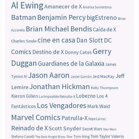
Al Ewing
Amanecer de X
Andrea Sorrentino
Batman
Benjamin Percy
bigEstreno
Brian
Brian Michael Bendis
Caída de X
Azzarello
cine en casa
Dan Slott
DC
Charles Soule
Gerry
Comics
Destino de X
Donny Cates
Duggan
Guardianes de la Galaxia
James
Jason Aaron
Jeff
Jed MacKay
Tynion IV
Javier Garrón
Jonathan Hickman
Lemire
Kelly Thompson
Lobezno
Los 4
Kieron Gillen
La Imposible Patrulla-X
Los Vengadores
Fantásticos
Mark Waid
Marvel Comics
Patrulla-X
Pepe Larraz
Reinado de X
Scott Snyder
Secret Wars
Star Wars
Tom Taylor
Valerio
Stefano Caselli
Tom King
The Dark Knight Rises
Thor