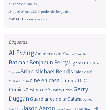
sus consecuencias
Undead Unluck #23: El poder del lenguaje
MAD #1: Una rareza nipona
Etiquetas
Al Ewing
Amanecer de X
Andrea Sorrentino
Batman
Benjamin Percy
bigEstreno
Brian
Brian Michael Bendis
Caída de X
Azzarello
cine en casa
Dan Slott
DC
Charles Soule
Gerry
Comics
Destino de X
Donny Cates
Duggan
Guardianes de la Galaxia
James
Jason Aaron
Jeff
Jed MacKay
Tynion IV
Javier Garrón