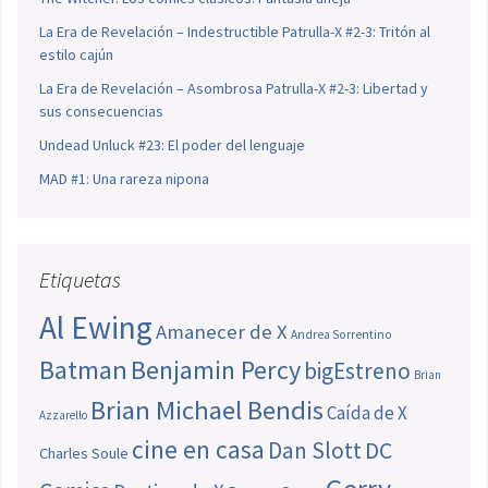
La Era de Revelación – Indestructible Patrulla-X #2-3: Tritón al
estilo cajún
La Era de Revelación – Asombrosa Patrulla-X #2-3: Libertad y
sus consecuencias
Undead Unluck #23: El poder del lenguaje
MAD #1: Una rareza nipona
Etiquetas
Al Ewing
Amanecer de X
Andrea Sorrentino
Batman
Benjamin Percy
bigEstreno
Brian
Brian Michael Bendis
Caída de X
Azzarello
cine en casa
Dan Slott
DC
Charles Soule