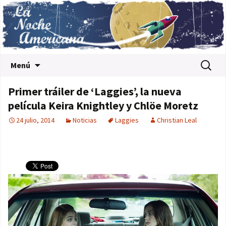
Saltar al contenido
Buscar:
Menú
Primer tráiler de ‘Laggies’, la nueva
película Keira Knightley y Chlöe Moretz
24 julio, 2014
Noticias
Laggies
Christian Leal