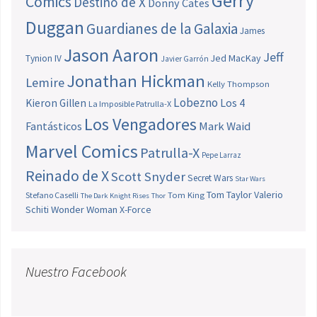
Gerry
Comics
Destino de X
Donny Cates
Duggan
Guardianes de la Galaxia
James
Jason Aaron
Jeff
Jed MacKay
Tynion IV
Javier Garrón
Jonathan Hickman
Lemire
Kelly Thompson
Lobezno
Los 4
Kieron Gillen
La Imposible Patrulla-X
Los Vengadores
Fantásticos
Mark Waid
Marvel Comics
Patrulla-X
Pepe Larraz
Reinado de X
Scott Snyder
Secret Wars
Star Wars
Tom Taylor
Valerio
Stefano Caselli
Tom King
The Dark Knight Rises
Thor
Schiti
Wonder Woman
X-Force
Nuestro Facebook