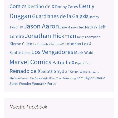
Gerry
Comics
Destino de X
Donny Cates
Duggan
Guardianes de la Galaxia
James
Jason Aaron
Jeff
Jed MacKay
Tynion IV
Javier Garrón
Jonathan Hickman
Lemire
Kelly Thompson
Lobezno
Los 4
Kieron Gillen
La Imposible Patrulla-X
Los Vengadores
Fantásticos
Mark Waid
Marvel Comics
Patrulla-X
Pepe Larraz
Reinado de X
Scott Snyder
Secret Wars
Star Wars
Tom Taylor
Valerio
Stefano Caselli
Tom King
The Dark Knight Rises
Thor
Schiti
Wonder Woman
X-Force
Nuestro Facebook