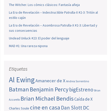
The Witcher. Los cómics clásicos: Fantasía añeja
La Era de Revelación – Indestructible Patrulla-X #2-3: Tritón al
estilo cajún
La Era de Revelación – Asombrosa Patrulla-X #2-3: Libertad y
sus consecuencias
Undead Unluck #23: El poder del lenguaje
MAD #1: Una rareza nipona
Etiquetas
Al Ewing
Amanecer de X
Andrea Sorrentino
Batman
Benjamin Percy
bigEstreno
Brian
Brian Michael Bendis
Caída de X
Azzarello
cine en casa
Dan Slott
DC
Charles Soule