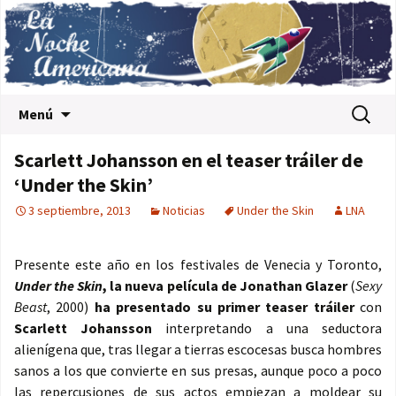
Saltar al contenido
Buscar:
Menú
Scarlett Johansson en el teaser tráiler de
‘Under the Skin’
3 septiembre, 2013
Noticias
Under the Skin
LNA
Presente este año en los festivales de Venecia y Toronto,
Under the Skin
, la nueva película de Jonathan Glazer
(
Sexy
Beast
, 2000)
ha presentado su primer teaser tráiler
con
Scarlett Johansson
interpretando a una seductora
alienígena que, tras llegar a tierras escocesas busca hombres
sanos a los que convierte en sus presas, aunque poco a poco
las repercusiones de sus actos empiezan a moldear su