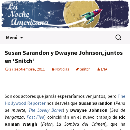
Saltar al contenido
Buscar:
Menú
Susan Sarandon y Dwayne Johnson, juntos
en ‘Snitch’
27 septiembre, 2011
Noticias
Snitch
LNA
Son dos actores que jamás esperaríamos ver juntos, pero
The
Hollywood Reporter
nos desvela que
Susan Sarandon
(
Pena
de muerte
,
The Lovely Bones
) y
Dwayne Johnson
(
Sed de
Venganza
,
Fast Five
) coincidirán en el nuevo trabajo de
Ric
Roman Waugh
(
Felon
,
La Sombra del Crimen
), que ha