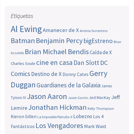
Etiquetas
Al Ewing
Amanecer de X
Andrea Sorrentino
Batman
Benjamin Percy
bigEstreno
Brian
Brian Michael Bendis
Caída de X
Azzarello
cine en casa
Dan Slott
DC
Charles Soule
Gerry
Comics
Destino de X
Donny Cates
Duggan
Guardianes de la Galaxia
James
Jason Aaron
Jeff
Jed MacKay
Tynion IV
Javier Garrón
Jonathan Hickman
Lemire
Kelly Thompson
Lobezno
Los 4
Kieron Gillen
La Imposible Patrulla-X
Los Vengadores
Fantásticos
Mark Waid