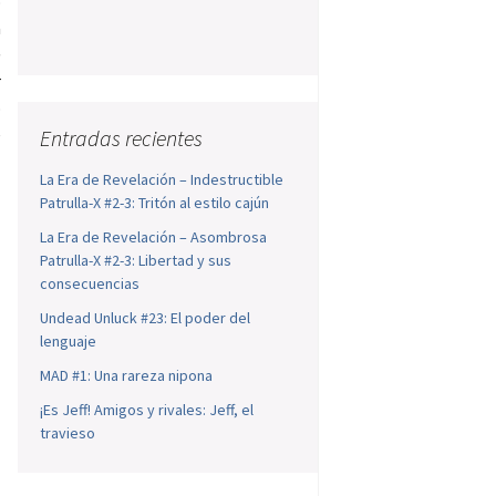
o
a
e
r
o
e
Entradas recientes
La Era de Revelación – Indestructible
Patrulla-X #2-3: Tritón al estilo cajún
La Era de Revelación – Asombrosa
Patrulla-X #2-3: Libertad y sus
consecuencias
Undead Unluck #23: El poder del
lenguaje
MAD #1: Una rareza nipona
¡Es Jeff! Amigos y rivales: Jeff, el
travieso