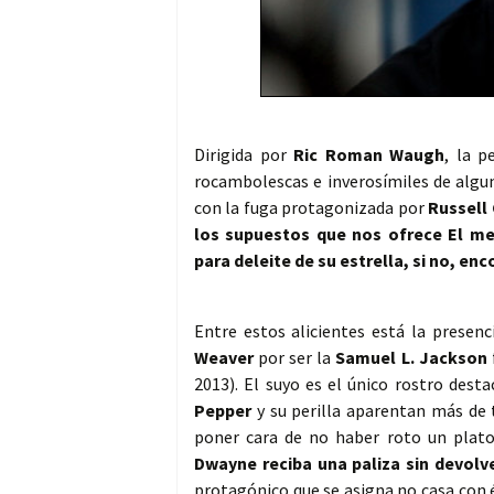
Dirigida por
Ric Roman Waugh
, la p
rocambolescas e inverosímiles de algun
con la fuga protagonizada por
Russell
los supuestos que nos ofrece El me
para deleite de su estrella, si no, e
Entre estos alicientes está la presen
Weaver
por ser la
Samuel L. Jackson
2013). El suyo es el único rostro dest
Pepper
y su perilla aparentan más de 
poner cara de no haber roto un pla
Dwayne reciba una paliza sin devolv
protagónico que se asigna no casa con é