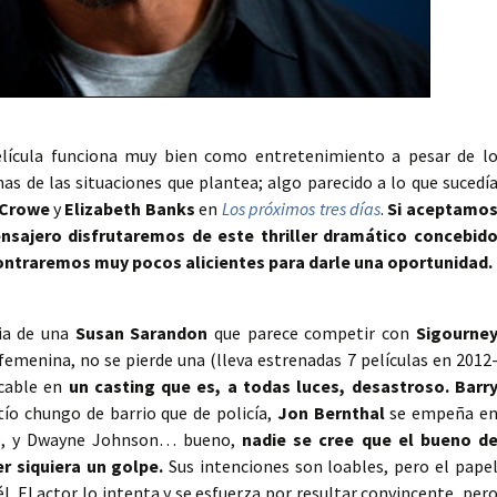
elícula funciona muy bien como entretenimiento a pesar de l
as de las situaciones que plantea; algo parecido a lo que sucedí
 Crowe
y
Elizabeth Banks
en
Los próximos tres días
.
Si aceptamo
nsajero disfrutaremos de este thriller dramático concebid
ncontraremos muy pocos alicientes para darle una oportunidad.
cia de una
Susan Sarandon
que parece competir con
Sigourne
femenina, no se pierde una (lleva estrenadas 7 películas en 2012
acable en
un casting que es, a todas luces, desastroso.
Barr
tío chungo de barrio que de policía,
Jon Bernthal
se empeña e
to, y Dwayne Johnson… bueno,
nadie se cree que el bueno d
er siquiera un golpe.
Sus intenciones son loables, pero el pape
l. El actor lo intenta y se esfuerza por resultar convincente, per