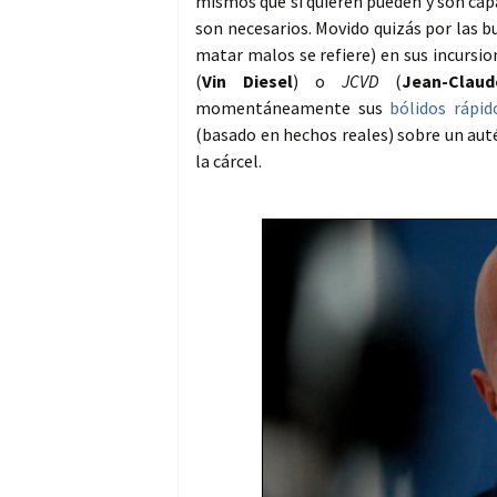
mismos que si quieren pueden y son capa
son necesarios. Movido quizás por las 
matar malos se refiere) en sus incursi
(
Vin Diesel
) o
JCVD
(
Jean-Cla
momentáneamente sus
bólidos rápid
(basado en hechos reales) sobre un auté
la cárcel.