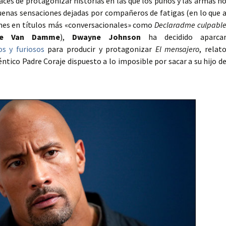
ces de protagonizar historias en las que los puños y las armas n
buenas sensaciones dejadas por compañeros de fatigas (en lo que 
ones en títulos más «conversacionales» como
Declaradme culpabl
ude Van Damme
),
Dwayne Johnson
ha decidido aparca
os y furiosos
para producir y protagonizar
El mensajero
, relat
ntico Padre Coraje dispuesto a lo imposible por sacar a su hijo d