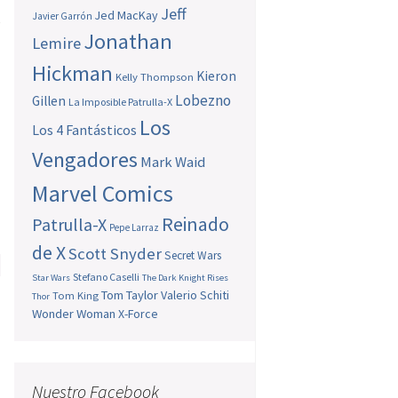
Jeff
Jed MacKay
,
Javier Garrón
Jonathan
Lemire
Hickman
Kieron
Kelly Thompson
Lobezno
Gillen
La Imposible Patrulla-X
Los
Los 4 Fantásticos
Vengadores
Mark Waid
Marvel Comics
Reinado
Patrulla-X
Pepe Larraz
de X
Scott Snyder
Secret Wars
Stefano Caselli
Star Wars
The Dark Knight Rises
e
Tom Taylor
Valerio Schiti
Tom King
Thor
n
Wonder Woman
X-Force
o
→
Nuestro Facebook