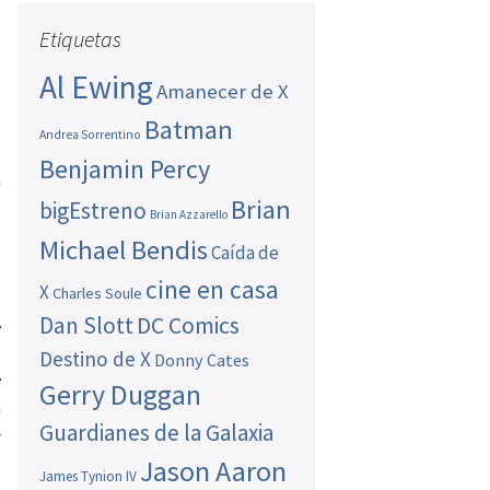
Etiquetas
Al Ewing
Amanecer de X
Batman
Andrea Sorrentino
o
Benjamin Percy
a
Brian
s
bigEstreno
Brian Azzarello
o
Michael Bendis
Caída de
cine en casa
X
Charles Soule
Dan Slott
DC Comics
y
-
Destino de X
Donny Cates
y
Gerry Duggan
n
Guardianes de la Galaxia
e
l
Jason Aaron
James Tynion IV
o