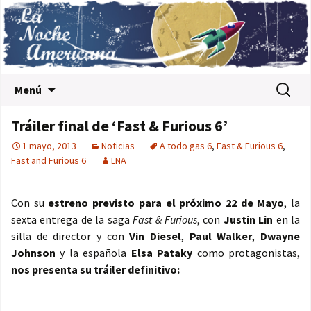
Saltar al contenido
Buscar:
Menú
Tráiler final de ‘Fast & Furious 6’
1 mayo, 2013
Noticias
A todo gas 6
,
Fast & Furious 6
,
Fast and Furious 6
LNA
Con su
estreno previsto para el próximo 22 de Mayo
, la
sexta entrega de la saga
Fast & Furious
, con
Justin Lin
en la
silla de director y con
Vin Diesel
,
Paul Walker
,
Dwayne
Johnson
y la española
Elsa Pataky
como protagonistas,
nos presenta su tráiler definitivo: