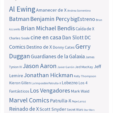
Al Ewing
Amanecer de X
Andrea Sorrentino
Batman
Benjamin Percy
bigEstreno
Brian
Brian Michael Bendis
Caída de X
Azzarello
cine en casa
Dan Slott
DC
Charles Soule
Gerry
Comics
Destino de X
Donny Cates
Duggan
Guardianes de la Galaxia
James
Jason Aaron
Jeff
Jed MacKay
Tynion IV
Javier Garrón
Jonathan Hickman
Lemire
Kelly Thompson
Lobezno
Los 4
Kieron Gillen
La Imposible Patrulla-X
Los Vengadores
Fantásticos
Mark Waid
Marvel Comics
Patrulla-X
Pepe Larraz
Reinado de X
Scott Snyder
Secret Wars
Star Wars