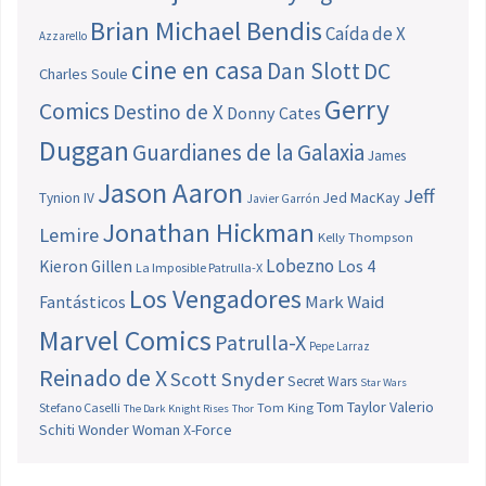
Brian Michael Bendis
Caída de X
Azzarello
cine en casa
Dan Slott
DC
Charles Soule
Gerry
Comics
Destino de X
Donny Cates
Duggan
Guardianes de la Galaxia
James
Jason Aaron
Jeff
Jed MacKay
Tynion IV
Javier Garrón
Jonathan Hickman
Lemire
Kelly Thompson
Lobezno
Los 4
Kieron Gillen
La Imposible Patrulla-X
Los Vengadores
Fantásticos
Mark Waid
Marvel Comics
Patrulla-X
Pepe Larraz
Reinado de X
Scott Snyder
Secret Wars
Star Wars
Tom Taylor
Valerio
Stefano Caselli
Tom King
The Dark Knight Rises
Thor
Schiti
Wonder Woman
X-Force