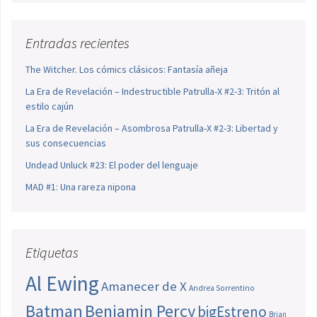
Entradas recientes
The Witcher. Los cómics clásicos: Fantasía añeja
La Era de Revelación – Indestructible Patrulla-X #2-3: Tritón al
estilo cajún
La Era de Revelación – Asombrosa Patrulla-X #2-3: Libertad y
sus consecuencias
Undead Unluck #23: El poder del lenguaje
MAD #1: Una rareza nipona
Etiquetas
Al Ewing
Amanecer de X
Andrea Sorrentino
Batman
Benjamin Percy
bigEstreno
Brian