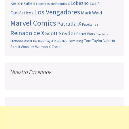
Lobezno
Los 4
Kieron Gillen
La Imposible Patrulla-X
Los Vengadores
Fantásticos
Mark Waid
Marvel Comics
Patrulla-X
Pepe Larraz
Reinado de X
Scott Snyder
Secret Wars
Star Wars
Tom Taylor
Valerio
Stefano Caselli
Tom King
The Dark Knight Rises
Thor
Schiti
Wonder Woman
X-Force
Nuestro Facebook