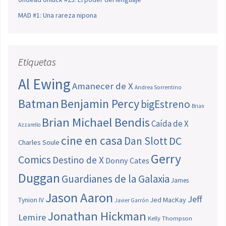
MAD #1: Una rareza nipona
Etiquetas
Al Ewing
Amanecer de X
Andrea Sorrentino
Batman
Benjamin Percy
bigEstreno
Brian
Brian Michael Bendis
Caída de X
Azzarello
cine en casa
Dan Slott
DC
Charles Soule
Gerry
Comics
Destino de X
Donny Cates
Duggan
Guardianes de la Galaxia
James
Jason Aaron
Jeff
Jed MacKay
Tynion IV
Javier Garrón
Jonathan Hickman
Lemire
Kelly Thompson