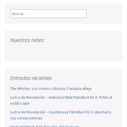
Buscar:
Nuestras redes:
Entradas recientes
The Witcher. Los cómics clásicos: Fantasía añeja
La Era de Revelación – Indestructible Patrulla-X #2-3: Tritón al
estilo cajún
La Era de Revelación – Asombrosa Patrulla-X #2-3: Libertad y
sus consecuencias
Undead Unluck #23: El poder del lenguaje