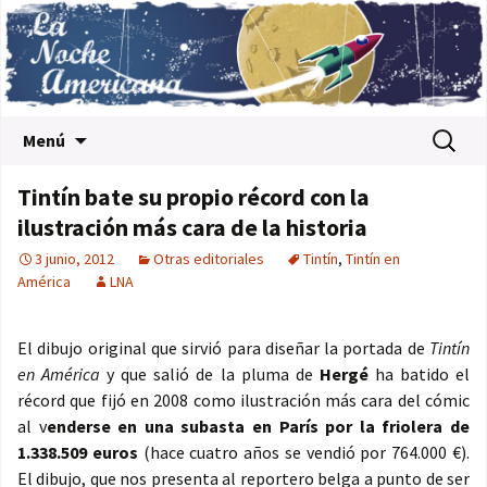
Saltar al contenido
Buscar:
Menú
Tintín bate su propio récord con la
ilustración más cara de la historia
3 junio, 2012
Otras editoriales
Tintín
,
Tintín en
América
LNA
El dibujo original que sirvió para diseñar la portada de
Tintín
en América
y que salió de la pluma de
Hergé
ha batido el
récord que fijó en 2008 como ilustración más cara del cómic
al v
enderse en una subasta en París por la friolera de
1.338.509 euros
(hace cuatro años se vendió por 764.000 €).
El dibujo, que nos presenta al reportero belga a punto de ser