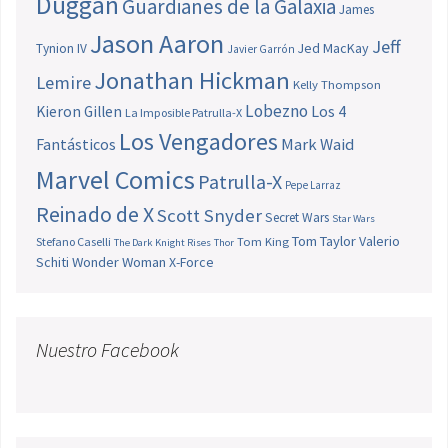
Duggan
Guardianes de la Galaxia
James
Jason Aaron
Jeff
Jed MacKay
Tynion IV
Javier Garrón
Jonathan Hickman
Lemire
Kelly Thompson
Lobezno
Los 4
Kieron Gillen
La Imposible Patrulla-X
Los Vengadores
Fantásticos
Mark Waid
Marvel Comics
Patrulla-X
Pepe Larraz
Reinado de X
Scott Snyder
Secret Wars
Star Wars
Tom Taylor
Valerio
Stefano Caselli
Tom King
The Dark Knight Rises
Thor
Schiti
Wonder Woman
X-Force
Nuestro Facebook