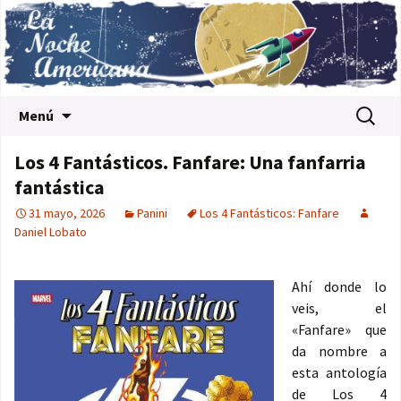
Saltar al contenido
Buscar:
Menú
Los 4 Fantásticos. Fanfare: Una fanfarria
fantástica
31 mayo, 2026
Panini
Los 4 Fantásticos: Fanfare
Daniel Lobato
Ahí donde lo
veis, el
«Fanfare» que
da nombre a
esta antología
de Los 4