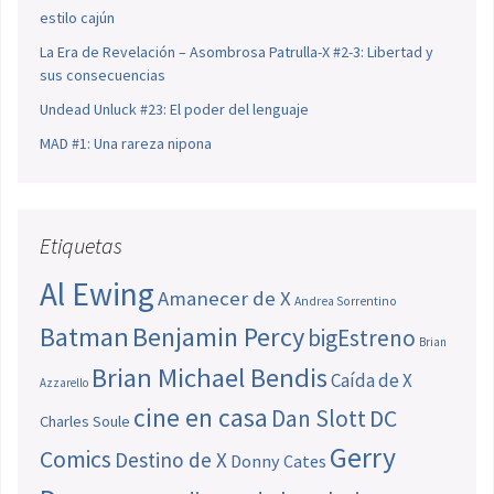
estilo cajún
La Era de Revelación – Asombrosa Patrulla-X #2-3: Libertad y
sus consecuencias
Undead Unluck #23: El poder del lenguaje
MAD #1: Una rareza nipona
Etiquetas
Al Ewing
Amanecer de X
Andrea Sorrentino
Batman
Benjamin Percy
bigEstreno
Brian
Brian Michael Bendis
Caída de X
Azzarello
cine en casa
Dan Slott
DC
Charles Soule
Gerry
Comics
Destino de X
Donny Cates