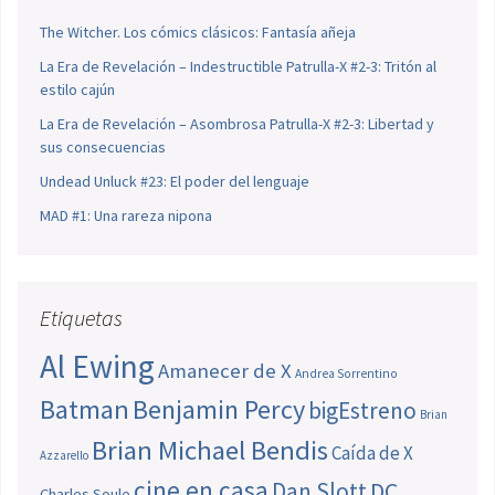
The Witcher. Los cómics clásicos: Fantasía añeja
La Era de Revelación – Indestructible Patrulla-X #2-3: Tritón al
estilo cajún
La Era de Revelación – Asombrosa Patrulla-X #2-3: Libertad y
sus consecuencias
Undead Unluck #23: El poder del lenguaje
MAD #1: Una rareza nipona
Etiquetas
Al Ewing
Amanecer de X
Andrea Sorrentino
Batman
Benjamin Percy
bigEstreno
Brian
Brian Michael Bendis
Caída de X
Azzarello
cine en casa
Dan Slott
DC
Charles Soule