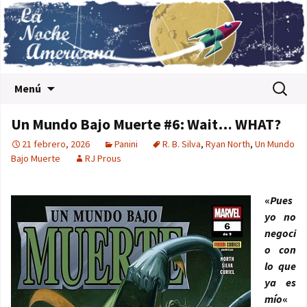
Saltar al contenido
Buscar:
Menú
Un Mundo Bajo Muerte #6: Wait… WHAT?
21 febrero, 2026
Panini
R. B. Silva
,
Ryan North
,
Un Mundo
Bajo Muerte
RJ Prous
«
Pues
yo no
negoci
o con
lo que
ya es
mío
«