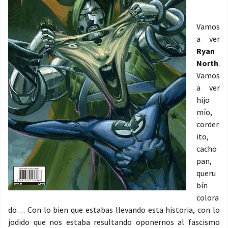
Vamos
a ver
Ryan
North
.
Vamos
a ver
hijo
mío,
corder
ito,
cacho
pan,
queru
bín
colora
do… Con lo bien que estabas llevando esta historia, con lo
jodido que nos estaba resultando oponernos al fascismo