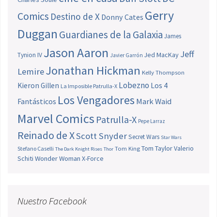
Gerry
Comics
Destino de X
Donny Cates
Duggan
Guardianes de la Galaxia
James
Jason Aaron
Jeff
Jed MacKay
Tynion IV
Javier Garrón
Jonathan Hickman
Lemire
Kelly Thompson
Lobezno
Los 4
Kieron Gillen
La Imposible Patrulla-X
Los Vengadores
Fantásticos
Mark Waid
Marvel Comics
Patrulla-X
Pepe Larraz
Reinado de X
Scott Snyder
Secret Wars
Star Wars
Tom Taylor
Valerio
Stefano Caselli
Tom King
The Dark Knight Rises
Thor
Schiti
Wonder Woman
X-Force
Nuestro Facebook