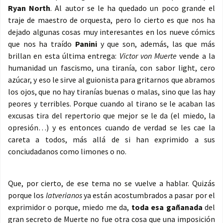
Ryan North
. Al autor se le ha quedado un poco grande el
traje de maestro de orquesta, pero lo cierto es que nos ha
dejado algunas cosas muy interesantes en los nueve cómics
que nos ha traído
Panini
y que son, además, las que más
brillan en esta última entrega:
Victor von Muerte
vende a la
humanidad un fascismo, una tiranía, con sabor light, cero
azúcar, y eso le sirve al guionista para gritarnos que abramos
los ojos, que no hay tiranías buenas o malas, sino que las hay
peores y terribles. Porque cuando al tirano se le acaban las
excusas tira del repertorio que mejor se le da (el miedo, la
opresión…) y es entonces cuando de verdad se les cae la
careta a todos, más allá de si han exprimido a sus
conciudadanos como limones o no.
Que, por cierto, de ese tema no se vuelve a hablar. Quizás
porque los
latverianos
ya están acostumbrados a pasar por el
exprimidor o porque, miedo me da,
toda esa gañanada
del
gran secreto de Muerte no fue otra cosa que una imposición