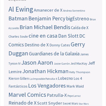
Al Ewing
Amanecer de X
Andrea Sorrentino
Batman
Benjamin Percy
bigEstreno
Brian
Brian Michael Bendis
Caída de X
Azzarello
cine en casa
Dan Slott
DC
Charles Soule
Gerry
Comics
Destino de X
Donny Cates
Duggan
Guardianes de la Galaxia
James
Jason Aaron
Jeff
Jed MacKay
Tynion IV
Javier Garrón
Jonathan Hickman
Lemire
Kelly Thompson
Lobezno
Los 4
Kieron Gillen
La Imposible Patrulla-X
Los Vengadores
Fantásticos
Mark Waid
Marvel Comics
Patrulla-X
Pepe Larraz
Reinado de X
Scott Snyder
Secret Wars
Star Wars