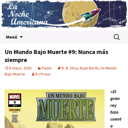
Saltar al contenido
Buscar:
Menú
Un Mundo Bajo Muerte #9: Nunca más
siempre
8 mayo, 2026
Panini
R. B. Silva
,
Ryan North
,
Un Mundo
Bajo Muerte
RJ Prous
«
El
gran
rey
hizo
cuent
o