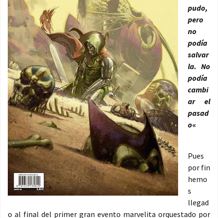
pudo,
pero
no
podía
salvar
la. No
podía
cambi
ar el
pasad
o
«
Pues
por fin
hemo
s
llegad
o al final del primer gran evento marvelita orquestado por