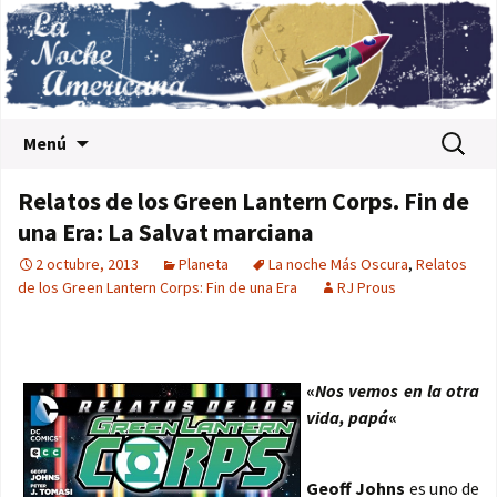
Saltar al contenido
Buscar:
Menú
Relatos de los Green Lantern Corps. Fin de
una Era: La Salvat marciana
2 octubre, 2013
Planeta
La noche Más Oscura
,
Relatos
de los Green Lantern Corps: Fin de una Era
RJ Prous
«
Nos vemos en la otra
vida, papá
«
Geoff Johns
es uno de