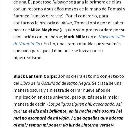
de una. El poderoso
Kilowog
se gana la primera de ellas
con un retorno a sus años mozos de la mano de Tomasi y
Samnee (juntos otra vez). Por el contrario, para
contarnos la historia de
Arisia
, Tomasi opta por el saber
hacer de
Mike Mayhew
(a quien siempre recordaré por su
asociación con, mi héroe,
Mark Millar
en el
Nowheresville
de Vampirella
). En fin, una trama manida que sirve más
que nada para que el dibujante se luzca con su
hiperrealismo.
Black Lantern Corps:
Johns cierra el tomo con el texto
del
Libro de la Oscuridad
de
Mano Negra
. Se trata de una
manera oscura y siniestra de cerrar nueve años de
implicación en este universo, pero quizás sea la mejor
manera de decir: «
Los peligros siguen ahí, acechando. Así
que:
En el día más brillante, en la noche más oscura /
el
mal no escapará de mi vigía. /
Que aquellos que adoran
al mal /
teman mi poder: ¡la luz de Linterna Verde!
«