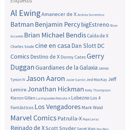
Etiquetas
Al Ewing
Amanecer de X
Andrea Sorrentino
Batman
Benjamin Percy
bigEstreno
Brian
Brian Michael Bendis
Caída de X
Azzarello
cine en casa
Dan Slott
DC
Charles Soule
Gerry
Comics
Destino de X
Donny Cates
Duggan
Guardianes de la Galaxia
James
Jason Aaron
Jeff
Jed MacKay
Tynion IV
Javier Garrón
Jonathan Hickman
Lemire
Kelly Thompson
Lobezno
Los 4
Kieron Gillen
La Imposible Patrulla-X
Los Vengadores
Fantásticos
Mark Waid
Marvel Comics
Patrulla-X
Pepe Larraz
Reinado de X
Scott Snyder
Secret Wars
Star Wars