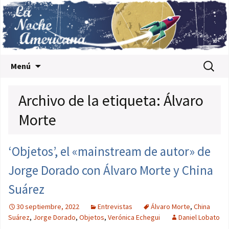
Saltar al contenido
Buscar:
Menú
Archivo de la etiqueta: Álvaro
Morte
‘Objetos’, el «mainstream de autor» de
Jorge Dorado con Álvaro Morte y China
Suárez
30 septiembre, 2022
Entrevistas
Álvaro Morte
,
China
Suárez
,
Jorge Dorado
,
Objetos
,
Verónica Echegui
Daniel Lobato