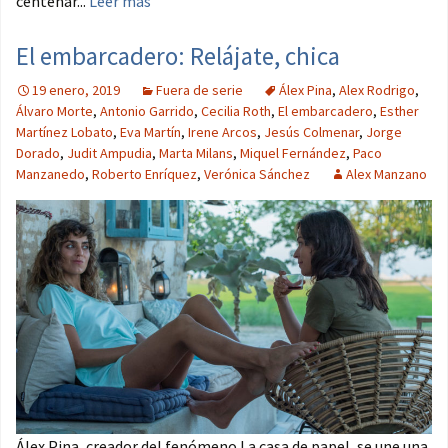
centenar...
Leer más
El embarcadero: Relájate, chica
19 enero, 2019
Fuera de serie
Álex Pina
,
Alex Rodrigo
,
Álvaro Morte
,
Antonio Garrido
,
Cecilia Roth
,
El embarcadero
,
Esther
Martínez Lobato
,
Eva Martín
,
Irene Arcos
,
Jesús Colmenar
,
Jorge
Dorado
,
Judit Ampudia
,
Marta Milans
,
Miquel Fernández
,
Paco
Manzanedo
,
Roberto Enríquez
,
Verónica Sánchez
Alex Manzano
Álex Pina, creador del fenómeno La casa de papel, se une una