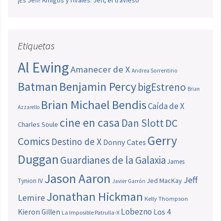
¡Es Jeff! Amigos y rivales: Jeff, el travieso
Etiquetas
Al Ewing
Amanecer de X
Andrea Sorrentino
Batman
Benjamin Percy
bigEstreno
Brian
Brian Michael Bendis
Caída de X
Azzarello
cine en casa
Dan Slott
DC
Charles Soule
Gerry
Comics
Destino de X
Donny Cates
Duggan
Guardianes de la Galaxia
James
Jason Aaron
Jeff
Jed MacKay
Tynion IV
Javier Garrón
Jonathan Hickman
Lemire
Kelly Thompson
Lobezno
Los 4
Kieron Gillen
La Imposible Patrulla-X