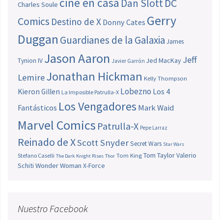
cine en casa
Dan Slott
DC
Charles Soule
Gerry
Comics
Destino de X
Donny Cates
Duggan
Guardianes de la Galaxia
James
Jason Aaron
Jeff
Jed MacKay
Tynion IV
Javier Garrón
Jonathan Hickman
Lemire
Kelly Thompson
Lobezno
Los 4
Kieron Gillen
La Imposible Patrulla-X
Los Vengadores
Fantásticos
Mark Waid
Marvel Comics
Patrulla-X
Pepe Larraz
Reinado de X
Scott Snyder
Secret Wars
Star Wars
Tom Taylor
Valerio
Stefano Caselli
Tom King
The Dark Knight Rises
Thor
Schiti
Wonder Woman
X-Force
Nuestro Facebook