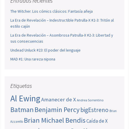
Entradas recientes
The Witcher. Los cómics clásicos: Fantasía añeja
La Era de Revelación – Indestructible Patrulla-X #2-3: Tritón al
estilo cajún
La Era de Revelación – Asombrosa Patrulla-X #2-3: Libertad y
sus consecuencias
Undead Unluck #23: El poder del lenguaje
MAD #1: Una rareza nipona
Etiquetas
Al Ewing
Amanecer de X
Andrea Sorrentino
Batman
Benjamin Percy
bigEstreno
Brian
Brian Michael Bendis
Caída de X
Azzarello