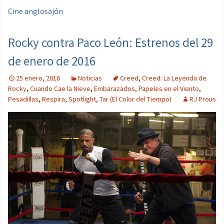
Cine anglosajón
Rocky contra Paco León: Estrenos del 29
de enero de 2016
25 enero, 2016
Noticias
Creed
,
Creed: La Leyenda de
Rocky
,
Cuando Cae la Nieve
,
Embarazados
,
Papeles en el Viento
,
Pesadillas
,
Respira
,
Spotlight
,
Tar (El Color del Tiempo)
RJ Prous