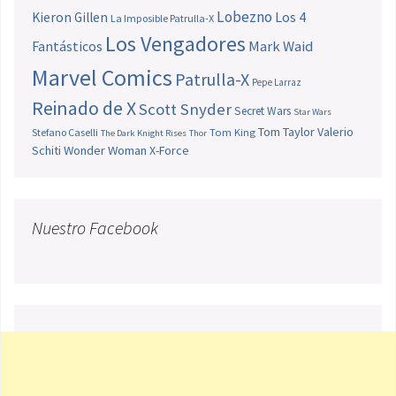
Lobezno
Los 4
Kieron Gillen
La Imposible Patrulla-X
Los Vengadores
Fantásticos
Mark Waid
Marvel Comics
Patrulla-X
Pepe Larraz
Reinado de X
Scott Snyder
Secret Wars
Star Wars
Tom Taylor
Valerio
Stefano Caselli
Tom King
The Dark Knight Rises
Thor
Schiti
Wonder Woman
X-Force
Nuestro Facebook