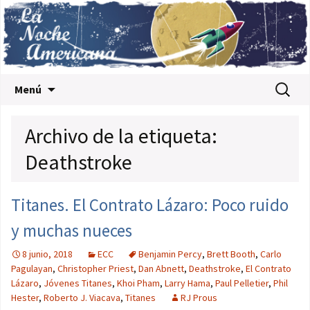
Saltar al contenido
Buscar:
Menú
Archivo de la etiqueta:
Deathstroke
Titanes. El Contrato Lázaro: Poco ruido
y muchas nueces
8 junio, 2018
ECC
Benjamin Percy
,
Brett Booth
,
Carlo
Pagulayan
,
Christopher Priest
,
Dan Abnett
,
Deathstroke
,
El Contrato
Lázaro
,
Jóvenes Titanes
,
Khoi Pham
,
Larry Hama
,
Paul Pelletier
,
Phil
Hester
,
Roberto J. Viacava
,
Titanes
RJ Prous