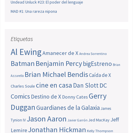
Undead Unluck #23: El poder del lenguaje
MAD #1: Una rareza nipona
Etiquetas
Al Ewing
Amanecer de X
Andrea Sorrentino
Batman
Benjamin Percy
bigEstreno
Brian
Brian Michael Bendis
Caída de X
Azzarello
cine en casa
Dan Slott
DC
Charles Soule
Gerry
Comics
Destino de X
Donny Cates
Duggan
Guardianes de la Galaxia
James
Jason Aaron
Jeff
Jed MacKay
Tynion IV
Javier Garrón
Jonathan Hickman
Lemire
Kelly Thompson