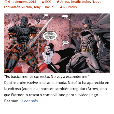
6 noviembre, 2015
ECC
Arrow
,
Deathstroke
,
Nuevo
Escuadrón Suicida
,
Tony S. Daniel
RJ Prous
"Es básicamente correcto. No voy a esconderme"
Deathstroke vuelve a estar de moda. No sólo ha aparecido en
la exitosa (aunque al parecer también irregular) Arrow, sino
que Warner lo rescató como villano para su videojuego
Batman ...
Leer más