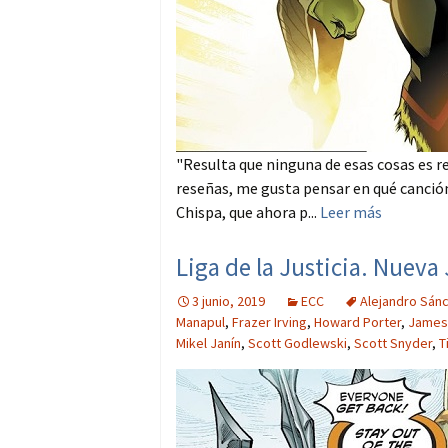
"Resulta que ninguna de esas cosas es r
reseñas, me gusta pensar en qué canción 
Chispa, que ahora p...
Leer más
Liga de la Justicia. Nueva
3 junio, 2019
ECC
Alejandro Sán
Manapul
,
Frazer Irving
,
Howard Porter
,
James 
Mikel Janín
,
Scott Godlewski
,
Scott Snyder
,
T