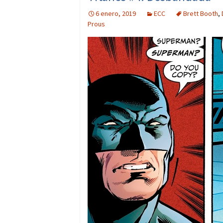
6 enero, 2019
ECC
Brett Booth
,
Prous