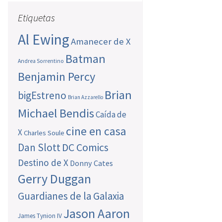
Etiquetas
Al Ewing
Amanecer de X
Batman
Andrea Sorrentino
Benjamin Percy
Brian
bigEstreno
Brian Azzarello
Michael Bendis
Caída de
cine en casa
X
Charles Soule
Dan Slott
DC Comics
Destino de X
Donny Cates
Gerry Duggan
Guardianes de la Galaxia
Jason Aaron
James Tynion IV