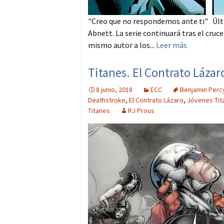
"Creo que no respondemos ante ti" Últi
Abnett. La serie continuará tras el cruce
mismo autor a los...
Leer más
Titanes. El Contrato Láza
8 junio, 2018
ECC
Benjamin Perc
Deathstroke
,
El Contrato Lázaro
,
Jóvenes Tit
Titanes
RJ Prous