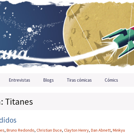
Entrevistas
Blogs
Tiras cómicas
Cómics
a: Titanes
rdidos
les
,
Bruno Redondo
,
Christian Duce
,
Clayton Henry
,
Dan Abnett
,
Minkyu