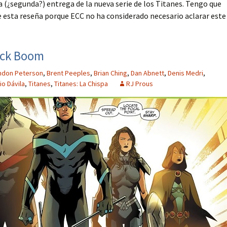
(¿segunda?) entrega de la nueva serie de los Titanes. Tengo que
e esta reseña porque ECC no ha considerado necesario aclarar este
Tick Boom
ndon Peterson
,
Brent Peeples
,
Brian Ching
,
Dan Abnett
,
Denis Medri
,
io Dávila
,
Titanes
,
Titanes: La Chispa
RJ Prous