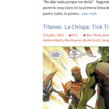
"No dije nada porque me dolía" Segunda 
ponerlo muy claro en la primera línea d
punto (vale, lo ponen...
Leer más
Titanes. La Chispa: Tick 
6 julio, 2019
ECC
Ben Oliver
,
Bra
Guillem March
,
Max Raynor
,
Nicola Scott
,
Serg