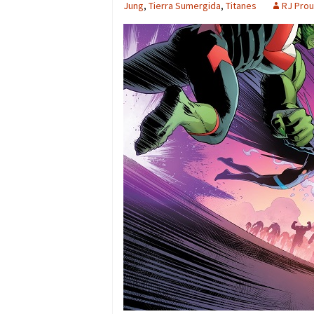
Jung
,
Tierra Sumergida
,
Titanes
RJ Pro