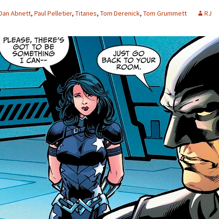
Dan Abnett
,
Paul Pelletier
,
Titanes
,
Tom Derenick
,
Tom Grummett
RJ