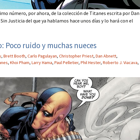
mo número, por ahora, de la colección de Titanes escrita por Dan
 Sin Justicia del que ya hablamos hace unos días y lo hará con el
ro: Poco ruido y muchas nueces
y
,
Brett Booth
,
Carlo Pagulayan
,
Christopher Priest
,
Dan Abnett
,
anes
,
Khoi Pham
,
Larry Hama
,
Paul Pelletier
,
Phil Hester
,
Roberto J. Viacava
,