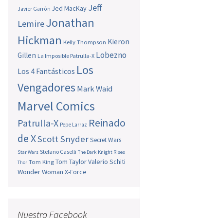
Jeff
Jed MacKay
Javier Garrón
Jonathan
Lemire
Hickman
Kieron
Kelly Thompson
Lobezno
Gillen
La Imposible Patrulla-X
Los
Los 4 Fantásticos
Vengadores
Mark Waid
Marvel Comics
Reinado
Patrulla-X
Pepe Larraz
de X
Scott Snyder
Secret Wars
Stefano Caselli
Star Wars
The Dark Knight Rises
Tom Taylor
Valerio Schiti
Tom King
Thor
Wonder Woman
X-Force
Nuestro Facebook