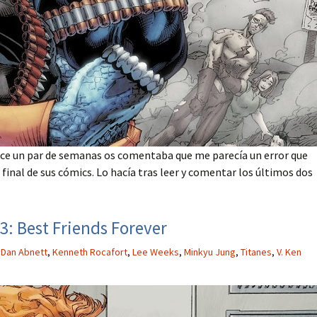
ace un par de semanas os comentaba que me parecía un error que
 final de sus cómics. Lo hacía tras leer y comentar los últimos dos
3: Best Friends Forever
,
Dan Abnett
,
Kenneth Rocafort
,
Lee Weeks
,
Minkyu Jung
,
Titanes
,
V. Ken