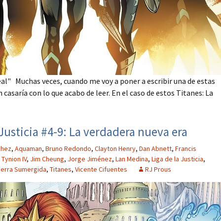
eal" Muchas veces, cuando me voy a poner a escribir una de estas
casaría con lo que acabo de leer. En el caso de estos Titanes: La
 Justicia #4-9: La verdadera nueva era
chez
,
Aquaman
,
Bruno Redondo
,
Clayton Henry
,
Dan Abnett
,
Francis
Tynion IV
,
Jim Cheung
,
Jorge Jiménez
,
Lan Medina
,
Liga de la Justicia
,
ierra Sumergida
,
Titanes
,
Vicente Cifuentes
RJ Prous