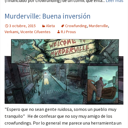
(financiado por crowfunding) de un cómic que enla...
Leer más
Murderville: Buena inversión
3 octubre, 2015
Aleta
Crowfunding
,
Murderville
,
Verkami
,
Vicente Cifuentes
RJ Prous
"Espero que no sean gente ruidosa, somos un pueblo muy
tranquilo" He de confesar que no soy muy amigo de los
crowfundings. Por lo general me parece una herramienta un