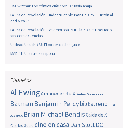
The Witcher. Los cómics clásicos: Fantasía añeja
La Era de Revelación – Indestructible Patrulla-X #2-3: Tritón al
estilo cajún
La Era de Revelación – Asombrosa Patrulla-X #2-3: Libertad y
sus consecuencias
Undead Unluck #23: El poder del lenguaje
MAD #1: Una rareza nipona
Etiquetas
Al Ewing
Amanecer de X
Andrea Sorrentino
Batman
Benjamin Percy
bigEstreno
Brian
Brian Michael Bendis
Caída de X
Azzarello
cine en casa
Dan Slott
DC
Charles Soule