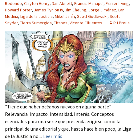
Redondo
,
Clayton Henry
,
Dan Abnett
,
Francis Manapul
,
Frazer Irving
,
Howard Porter
,
James Tynion IV
,
Jim Cheung
,
Jorge Jiménez
,
Lan
Medina
,
Liga de la Justicia
,
Mikel Janín
,
Scott Godlewski
,
Scott
Snyder
,
Tierra Sumergida
,
Titanes
,
Vicente Cifuentes
RJ Prous
"Tiene que haber océanos nuevos en alguna parte"
Relevancia. Impacto. Intensidad. Interés. Conceptos
esenciales para una serie que pretenda erigirse como la
principal de una editorial y que, hasta hace bien poco, la Liga
de la Justicia no ...
Leer más