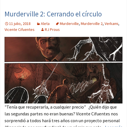
Murderville 2: Cerrando el círculo
11 julio, 2018
Aleta
Murderville
,
Murderville 2
,
Verkami
,
Vicente Cifuentes
RJ Prous
"Tenía que recuperarla, a cualquier precio" ¿Quién dijo que
las segundas partes no eran buenas? Vicente Cifuentes nos
sorprendió a todos hará tres años con un proyecto personal