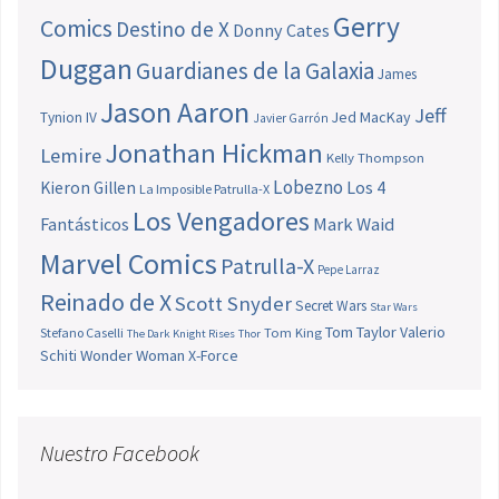
Gerry
Comics
Destino de X
Donny Cates
Duggan
Guardianes de la Galaxia
James
Jason Aaron
Jeff
Jed MacKay
Tynion IV
Javier Garrón
Jonathan Hickman
Lemire
Kelly Thompson
Lobezno
Los 4
Kieron Gillen
La Imposible Patrulla-X
Los Vengadores
Fantásticos
Mark Waid
Marvel Comics
Patrulla-X
Pepe Larraz
Reinado de X
Scott Snyder
Secret Wars
Star Wars
Tom Taylor
Valerio
Stefano Caselli
Tom King
The Dark Knight Rises
Thor
Schiti
Wonder Woman
X-Force
Nuestro Facebook