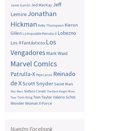
Jeff
Jed MacKay
Javier Garrón
Jonathan
Lemire
Hickman
Kieron
Kelly Thompson
Lobezno
Gillen
La Imposible Patrulla-X
Los
Los 4 Fantásticos
Vengadores
Mark Waid
Marvel Comics
Reinado
Patrulla-X
Pepe Larraz
de X
Scott Snyder
Secret Wars
Stefano Caselli
Star Wars
The Dark Knight Rises
Tom Taylor
Valerio Schiti
Tom King
Thor
Wonder Woman
X-Force
Nuestro Facebook