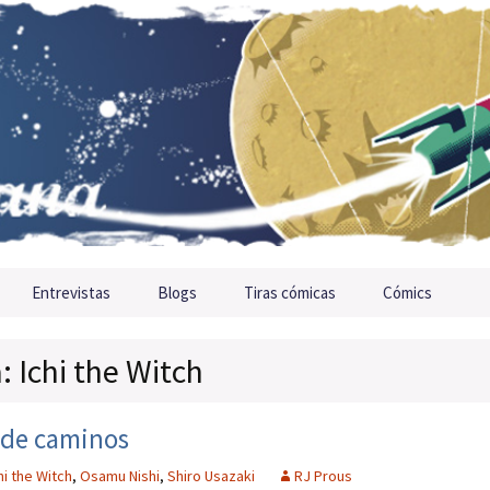
Entrevistas
Blogs
Tiras cómicas
Cómics
: Ichi the Witch
e de caminos
hi the Witch
,
Osamu Nishi
,
Shiro Usazaki
RJ Prous