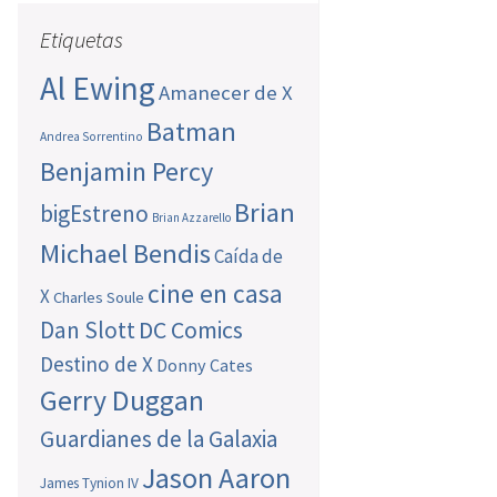
Etiquetas
Al Ewing
Amanecer de X
Batman
Andrea Sorrentino
Benjamin Percy
Brian
bigEstreno
Brian Azzarello
Michael Bendis
Caída de
cine en casa
X
Charles Soule
Dan Slott
DC Comics
Destino de X
Donny Cates
Gerry Duggan
Guardianes de la Galaxia
Jason Aaron
James Tynion IV