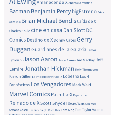
Al Ewing
Amanecer de X
Andrea Sorrentino
Batman
Benjamin Percy
bigEstreno
Brian
Brian Michael Bendis
Caída de X
Azzarello
cine en casa
Dan Slott
DC
Charles Soule
Gerry
Comics
Destino de X
Donny Cates
Duggan
Guardianes de la Galaxia
James
Jason Aaron
Jeff
Jed MacKay
Tynion IV
Javier Garrón
Jonathan Hickman
Lemire
Kelly Thompson
Lobezno
Los 4
Kieron Gillen
La Imposible Patrulla-X
Los Vengadores
Fantásticos
Mark Waid
Marvel Comics
Patrulla-X
Pepe Larraz
Reinado de X
Scott Snyder
Secret Wars
Star Wars
Tom Taylor
Valerio
Stefano Caselli
Tom King
The Dark Knight Rises
Thor