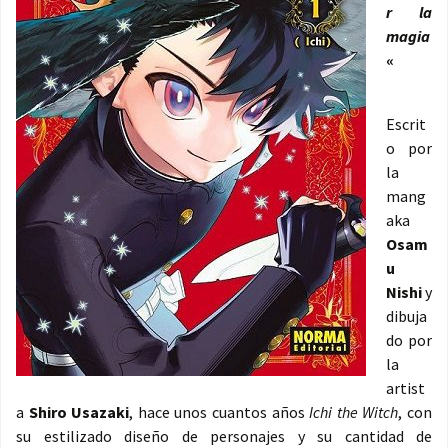
r la
magia
«
Escrit
o por
la
mang
aka
Osam
u
Nishi
y
dibuja
do por
la
artist
a
Shiro Usazaki
, hace unos cuantos años
Ichi the Witch
, con
su estilizado diseño de personajes y su cantidad de