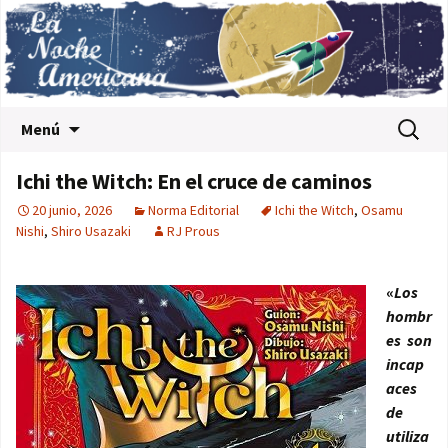
Saltar al contenido
Buscar:
Menú
Ichi the Witch: En el cruce de caminos
20 junio, 2026
Norma Editorial
Ichi the Witch
,
Osamu
Nishi
,
Shiro Usazaki
RJ Prous
«
Los
hombr
es son
incap
aces
de
utiliza