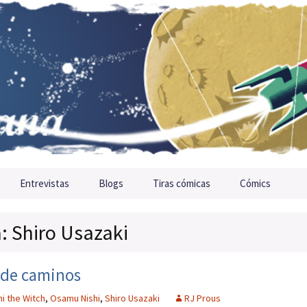
Entrevistas
Blogs
Tiras cómicas
Cómics
a: Shiro Usazaki
e de caminos
hi the Witch
,
Osamu Nishi
,
Shiro Usazaki
RJ Prous