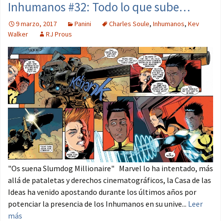
Inhumanos #32: Todo lo que sube…
9 marzo, 2017
Panini
Charles Soule
,
Inhumanos
,
Kev
Walker
RJ Prous
"Os suena Slumdog Millionaire" Marvel lo ha intentado, más
allá de pataletas y derechos cinematográficos, la Casa de las
Ideas ha venido apostando durante los últimos años por
potenciar la presencia de los Inhumanos en su unive...
Leer
más