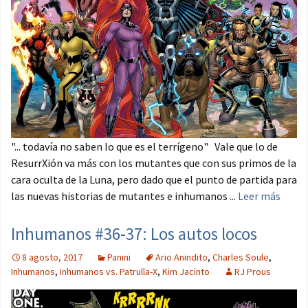
"... todavía no saben lo que es el terrígeno" Vale que lo de
ResurrXión va más con los mutantes que con sus primos de la
cara oculta de la Luna, pero dado que el punto de partida para
las nuevas historias de mutantes e inhumanos ...
Leer más
Inhumanos #36-37: Los autos locos
8 agosto, 2017
Panini
Ario Anindito
,
Charles Soule
,
Inhumanos
,
Inhumanos vs. Patrulla-X
,
Kim Jacinto
RJ Prous