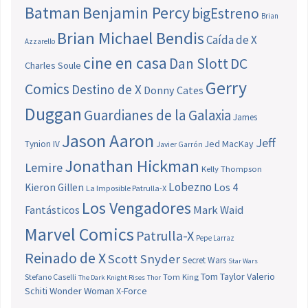
Batman
Benjamin Percy
bigEstreno
Brian
Brian Michael Bendis
Caída de X
Azzarello
cine en casa
Dan Slott
DC
Charles Soule
Gerry
Comics
Destino de X
Donny Cates
Duggan
Guardianes de la Galaxia
James
Jason Aaron
Jeff
Jed MacKay
Tynion IV
Javier Garrón
Jonathan Hickman
Lemire
Kelly Thompson
Lobezno
Los 4
Kieron Gillen
La Imposible Patrulla-X
Los Vengadores
Fantásticos
Mark Waid
Marvel Comics
Patrulla-X
Pepe Larraz
Reinado de X
Scott Snyder
Secret Wars
Star Wars
Tom Taylor
Valerio
Stefano Caselli
Tom King
The Dark Knight Rises
Thor
Schiti
Wonder Woman
X-Force