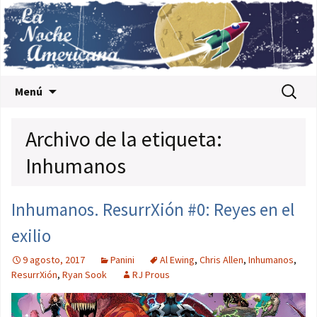
Saltar al contenido
Buscar:
Menú
Archivo de la etiqueta:
Inhumanos
Inhumanos. ResurrXión #0: Reyes en el
exilio
9 agosto, 2017
Panini
Al Ewing
,
Chris Allen
,
Inhumanos
,
ResurrXión
,
Ryan Sook
RJ Prous