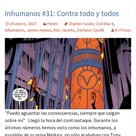
Inhumanos #31: Contra todo y todos
29 enero, 2017
Panini
Charles Soule
,
Civil War II
,
Inhumanos
,
James Asmus
,
Kim Jacinto
,
Stefano Caselli
RJ Prous
"Puedo aguantar las consecuencias, siempre que caigan
sobre mí" Llegó la hora del contraataque. Durante los
últimos números hemos visto como los inhumanos, a
espaldas de su reina Medusa, no sólo acababan con Tony