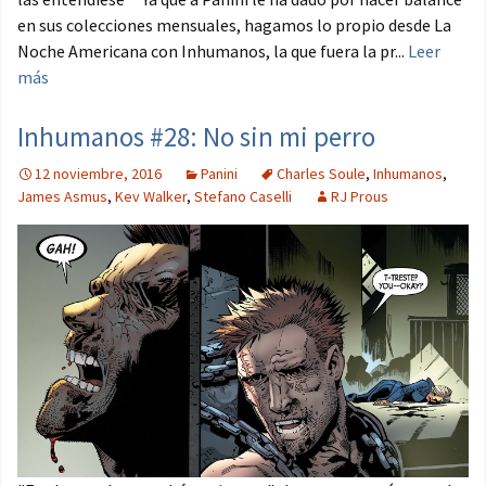
en sus colecciones mensuales, hagamos lo propio desde La
Noche Americana con Inhumanos, la que fuera la pr...
Leer
más
Inhumanos #28: No sin mi perro
12 noviembre, 2016
Panini
Charles Soule
,
Inhumanos
,
James Asmus
,
Kev Walker
,
Stefano Caselli
RJ Prous