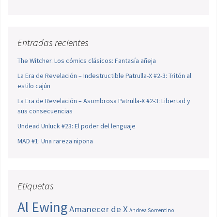
Entradas recientes
The Witcher. Los cómics clásicos: Fantasía añeja
La Era de Revelación – Indestructible Patrulla-X #2-3: Tritón al
estilo cajún
La Era de Revelación – Asombrosa Patrulla-X #2-3: Libertad y
sus consecuencias
Undead Unluck #23: El poder del lenguaje
MAD #1: Una rareza nipona
Etiquetas
Al Ewing
Amanecer de X
Andrea Sorrentino