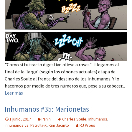
"Como si tu tracto digestivo oliese a rosas" Llegamos al
final de la 'larga' (según los cánones actuales) etapa de
Charles Soule al frente del destino de los Inhumanos. Y lo
hacemos por medio de tres números que, pese a su cabecer...
Leer más
Inhumanos #35: Marionetas
1 junio, 2017
Panini
Charles Soule
,
Inhumanos
,
Inhumanos vs. Patrulla-X
,
Kim Jacinto
RJ Prous