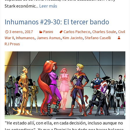
Stark económic...
Leer más
Inhumanos #29-30: El tercer bando
3 enero, 2017
Panini
Carlos Pacheco
,
Charles Soule
,
Civil
War II
,
Inhumanos
,
James Asmus
,
Kim Jacinto
,
Stefano Caselli
RJ Prous
"He estado allí, con ella, en cada decisión, incluso aunque no
las entendiese" Ya que a Panini le ha dado por hacer balance