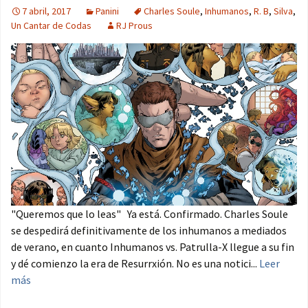
7 abril, 2017
Panini
Charles Soule
,
Inhumanos
,
R. B
,
Silva
,
Un Cantar de Codas
RJ Prous
"Queremos que lo leas" Ya está. Confirmado. Charles Soule
se despedirá definitivamente de los inhumanos a mediados
de verano, en cuanto Inhumanos vs. Patrulla-X llegue a su fin
y dé comienzo la era de Resurrxión. No es una notici...
Leer
más