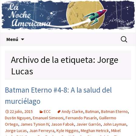
Saltar al contenido
Buscar:
Menú
Archivo de la etiqueta: Jorge
Lucas
Batman Eterno #4-8: A la salud del
murciélago
22 julio, 2015
ECC
Andy Clarke
,
Batman
,
Batman Eterno
,
Dustin Nguyen
,
Emanuel Simeoni
,
Fernando Pasarín
,
Guillermo
Ortego
,
James Tynion IV
,
Jason Fabok
,
Javier Garrón
,
John Layman
,
Jorge Lucas
,
Juan Ferreyra
,
Kyle Higgins
,
Meghan Hetrick
,
Mikel