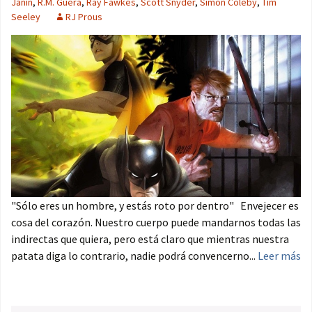
Janín
,
R.M. Guera
,
Ray Fawkes
,
Scott Snyder
,
Simon Coleby
,
Tim
Seeley
RJ Prous
"Sólo eres un hombre, y estás roto por dentro" Envejecer es
cosa del corazón. Nuestro cuerpo puede mandarnos todas las
indirectas que quiera, pero está claro que mientras nuestra
patata diga lo contrario, nadie podrá convencerno...
Leer más