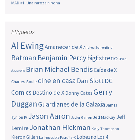
MAD #1: Una rareza nipona
Etiquetas
Al Ewing
Amanecer de X
Andrea Sorrentino
Batman
Benjamin Percy
bigEstreno
Brian
Brian Michael Bendis
Caída de X
Azzarello
cine en casa
Dan Slott
DC
Charles Soule
Gerry
Comics
Destino de X
Donny Cates
Duggan
Guardianes de la Galaxia
James
Jason Aaron
Jeff
Jed MacKay
Tynion IV
Javier Garrón
Jonathan Hickman
Lemire
Kelly Thompson
Lobezno
Los 4
Kieron Gillen
La Imposible Patrulla-X