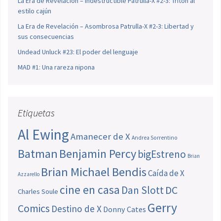
La Era de Revelación – Indestructible Patrulla-X #2-3: Tritón al
estilo cajún
La Era de Revelación – Asombrosa Patrulla-X #2-3: Libertad y
sus consecuencias
Undead Unluck #23: El poder del lenguaje
MAD #1: Una rareza nipona
Etiquetas
Al Ewing
Amanecer de X
Andrea Sorrentino
Batman
Benjamin Percy
bigEstreno
Brian
Brian Michael Bendis
Caída de X
Azzarello
cine en casa
Dan Slott
DC
Charles Soule
Gerry
Comics
Destino de X
Donny Cates