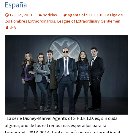
España
17 julio, 2013
Noticias
Agents of S.H.I.E.L.D.
,
La Liga de
los Hombres Extraordinarios
,
League of Extraordinary Gentlemen
LNA
La serie Disney-Marvel Agents of S.H.I.E.L.D. es, sin duda
alguna, uno de los estrenos más esperados para la
temporada 2013-2014. Tanto es así que Fox International