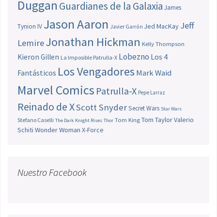
Duggan
Guardianes de la Galaxia
James
Jason Aaron
Jeff
Jed MacKay
Tynion IV
Javier Garrón
Jonathan Hickman
Lemire
Kelly Thompson
Lobezno
Los 4
Kieron Gillen
La Imposible Patrulla-X
Los Vengadores
Fantásticos
Mark Waid
Marvel Comics
Patrulla-X
Pepe Larraz
Reinado de X
Scott Snyder
Secret Wars
Star Wars
Tom Taylor
Valerio
Stefano Caselli
Tom King
The Dark Knight Rises
Thor
Schiti
Wonder Woman
X-Force
Nuestro Facebook