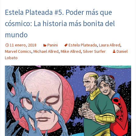
Estela Plateada #5. Poder más que
cósmico: La historia más bonita del
mundo
11 enero, 2018
Panini
Estela Plateada
,
Laura Allred
,
Marvel Comics
,
Michael Allred
,
Mike Allred
,
Silver Surfer
Daniel
Lobato