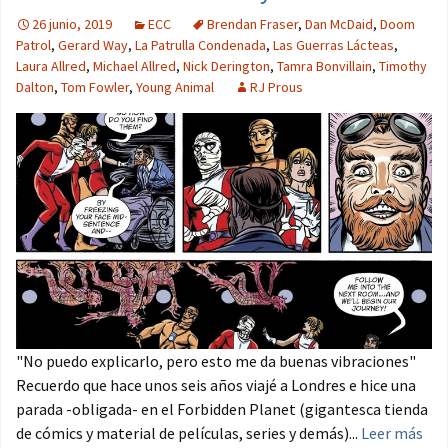
26 junio, 2019
ECC
Brendan Fraser
,
Dan McDaid
,
Doom
Patrol
,
Gerard Way
,
La Patrulla Condenada
,
Las Guerras Lácteas
,
Laura Allred
,
Michael Allred
,
Nick Derington
,
Tamra Bonvillain
,
Timothy
Dalton
,
Tom Fowler
,
Young Animal
RJ Prous
"No puedo explicarlo, pero esto me da buenas vibraciones"
Recuerdo que hace unos seis años viajé a Londres e hice una
parada -obligada- en el Forbidden Planet (gigantesca tienda
de cómics y material de películas, series y demás)...
Leer más