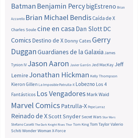
Batman
Benjamin Percy
bigEstreno
Brian
Brian Michael Bendis
Caída de X
Azzarello
cine en casa
Dan Slott
DC
Charles Soule
Gerry
Comics
Destino de X
Donny Cates
Duggan
Guardianes de la Galaxia
James
Jason Aaron
Jeff
Jed MacKay
Tynion IV
Javier Garrón
Jonathan Hickman
Lemire
Kelly Thompson
Lobezno
Los 4
Kieron Gillen
La Imposible Patrulla-X
Los Vengadores
Fantásticos
Mark Waid
Marvel Comics
Patrulla-X
Pepe Larraz
Reinado de X
Scott Snyder
Secret Wars
Star Wars
Tom Taylor
Valerio
Stefano Caselli
Tom King
The Dark Knight Rises
Thor
Schiti
Wonder Woman
X-Force