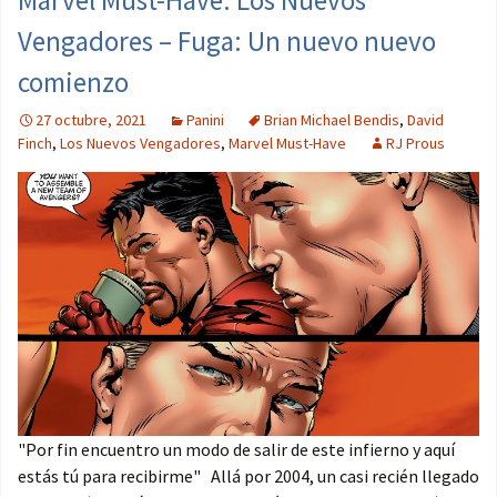
Marvel Must-Have. Los Nuevos
Vengadores – Fuga: Un nuevo nuevo
comienzo
27 octubre, 2021
Panini
Brian Michael Bendis
,
David
Finch
,
Los Nuevos Vengadores
,
Marvel Must-Have
RJ Prous
"Por fin encuentro un modo de salir de este infierno y aquí
estás tú para recibirme" Allá por 2004, un casi recién llegado