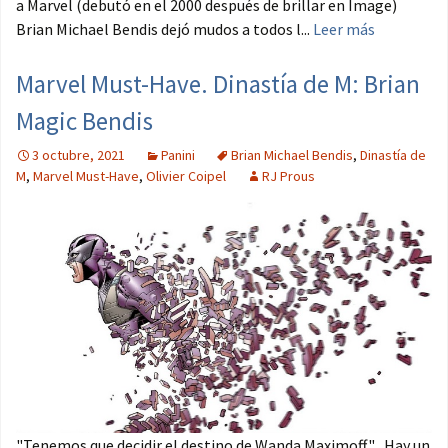
a Marvel (debutó en el 2000 después de brillar en Image)
Brian Michael Bendis dejó mudos a todos l...
Leer más
Marvel Must-Have. Dinastía de M: Brian
Magic Bendis
3 octubre, 2021
Panini
Brian Michael Bendis
,
Dinastía de
M
,
Marvel Must-Have
,
Olivier Coipel
RJ Prous
"Tenemos que decidir el destino de Wanda Maximoff" Hay un