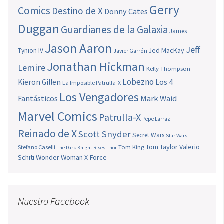
Gerry
Comics
Destino de X
Donny Cates
Duggan
Guardianes de la Galaxia
James
Jason Aaron
Jeff
Jed MacKay
Tynion IV
Javier Garrón
Jonathan Hickman
Lemire
Kelly Thompson
Lobezno
Los 4
Kieron Gillen
La Imposible Patrulla-X
Los Vengadores
Fantásticos
Mark Waid
Marvel Comics
Patrulla-X
Pepe Larraz
Reinado de X
Scott Snyder
Secret Wars
Star Wars
Tom Taylor
Valerio
Stefano Caselli
Tom King
The Dark Knight Rises
Thor
Schiti
Wonder Woman
X-Force
Nuestro Facebook