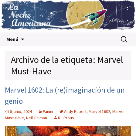
Saltar al contenido
Buscar:
Menú
Archivo de la etiqueta: Marvel
Must-Have
Marvel 1602: La (re)imaginación de un
genio
6 junio, 2024
Panini
Andy Kubert
,
Marvel 1602
,
Marvel
Must-Have
,
Neil Gaiman
RJ Prous