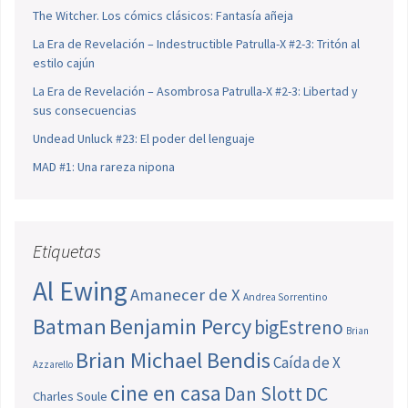
The Witcher. Los cómics clásicos: Fantasía añeja
La Era de Revelación – Indestructible Patrulla-X #2-3: Tritón al
estilo cajún
La Era de Revelación – Asombrosa Patrulla-X #2-3: Libertad y
sus consecuencias
Undead Unluck #23: El poder del lenguaje
MAD #1: Una rareza nipona
Etiquetas
Al Ewing
Amanecer de X
Andrea Sorrentino
Batman
Benjamin Percy
bigEstreno
Brian
Brian Michael Bendis
Caída de X
Azzarello
cine en casa
Dan Slott
DC
Charles Soule