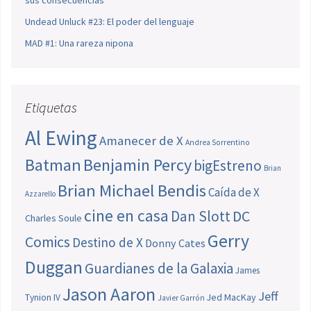
sus consecuencias
Undead Unluck #23: El poder del lenguaje
MAD #1: Una rareza nipona
Etiquetas
Al Ewing
Amanecer de X
Andrea Sorrentino
Batman
Benjamin Percy
bigEstreno
Brian
Brian Michael Bendis
Caída de X
Azzarello
cine en casa
Dan Slott
DC
Charles Soule
Gerry
Comics
Destino de X
Donny Cates
Duggan
Guardianes de la Galaxia
James
Jason Aaron
Jeff
Jed MacKay
Tynion IV
Javier Garrón