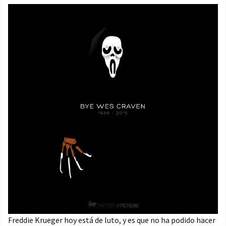
Freddie Krueger hoy está de luto, y es que no ha podido hacer