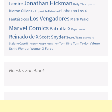
Jonathan Hickman
Lemire
Kelly Thompson
Lobezno
Los 4
Kieron Gillen
La Imposible Patrulla-X
Los Vengadores
Fantásticos
Mark Waid
Marvel Comics
Patrulla-X
Pepe Larraz
Reinado de X
Scott Snyder
Secret Wars
Star Wars
Tom Taylor
Valerio
Stefano Caselli
Tom King
The Dark Knight Rises
Thor
Schiti
Wonder Woman
X-Force
Nuestro Facebook