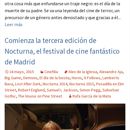
otra cosa más que enfundarse un traje negro: es el día de la
muerte de su padre. Se va una leyenda del cine de terror, un
precursor de un género antes denostado y que gracias a él...
Leer más
Comienza la tercera edición de
Nocturna, el festival de cine fantástico
de Madrid
24 mayo, 2015
Cinefilia
Alex de la Iglesia
,
Alexandre Aja
,
Big Game
,
Demons
,
El día de la bestia
,
Horns
,
It Follows
,
Lamberto
Bava
,
Lost After Dark
,
Nocturna 2014
,
Nocturna 2015
,
Pesadilla en Elm
Street
,
Robert Englund
,
Samuel L Jackson
,
Simon Pegg
,
Suburban
Gothic
,
The House on Pine Street
Rafa García de la Mata