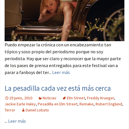
Puedo empezar la crónica con un encabezamiento tan
tópico y soso propio del periodismo porque no soy
periodista. Hay que ser claro y reconocer que la mayor parte
de los pases de prensa entregados para este festival van a
parar a fanboys del ter...
Leer más
La pesadilla cada vez está más cerca
29 junio, 2010
Noticias
Elm Street
,
Freddy Krueger
,
Jackie Earle Haley
,
Pesadilla en Elm Street
,
Remake
,
Robert Englund
,
Terror
Daniel Lobato
...
Leer más