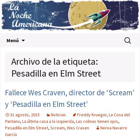
Saltar al contenido
Buscar:
Menú
Archivo de la etiqueta:
Pesadilla en Elm Street
Fallece Wes Craven, director de ‘Scream’
y ‘Pesadilla en Elm Street’
31 agosto, 2015
Noticias
Freddy Krueger
,
La Cosa del
Pantano
,
La última casa a la izquierda
,
Las colinas tienen ojos
,
Pesadilla en Elm Street
,
Scream
,
Wes Craven
Nerea Navarro
García