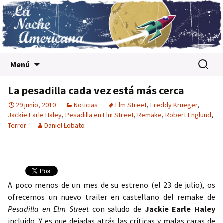
Saltar al contenido
Buscar:
Menú
La pesadilla cada vez está más cerca
29 junio, 2010
Noticias
Elm Street
,
Freddy Krueger
,
Jackie Earle Haley
,
Pesadilla en Elm Street
,
Remake
,
Robert Englund
,
Terror
Daniel Lobato
A poco menos de un mes de su estreno (el 23 de julio), os
ofrecemos un nuevo trailer en castellano del remake de
Pesadilla en Elm Street
con saludo de
Jackie Earle Haley
incluido. Y es que dejadas atrás las críticas y malas caras de