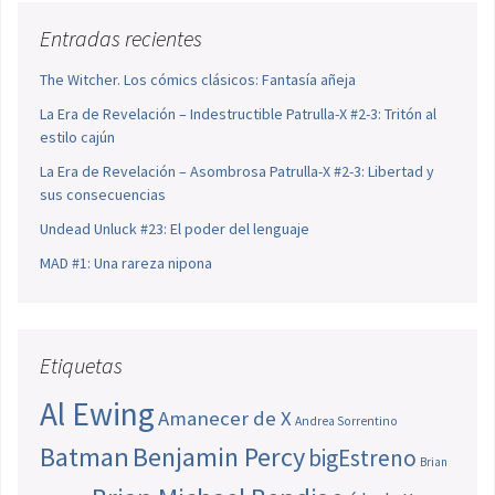
Entradas recientes
The Witcher. Los cómics clásicos: Fantasía añeja
La Era de Revelación – Indestructible Patrulla-X #2-3: Tritón al
estilo cajún
La Era de Revelación – Asombrosa Patrulla-X #2-3: Libertad y
sus consecuencias
Undead Unluck #23: El poder del lenguaje
MAD #1: Una rareza nipona
Etiquetas
Al Ewing
Amanecer de X
Andrea Sorrentino
Batman
Benjamin Percy
bigEstreno
Brian