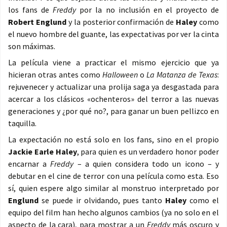
los fans de
Freddy
por la no inclusión en el proyecto de
Robert Englund
y la posterior confirmación de
Haley
como
el nuevo hombre del guante, las expectativas por ver la cinta
son máximas.
La película viene a practicar el mismo ejercicio que ya
hicieran otras antes como
Halloween
o
La Matanza de Texas
:
rejuvenecer y actualizar una prolija saga ya desgastada para
acercar a los clásicos «ochenteros» del terror a las nuevas
generaciones y ¿por qué no?, para ganar un buen pellizco en
taquilla.
La expectación no está solo en los fans, sino en el propio
Jackie Earle Haley
, para quien es un verdadero honor poder
encarnar a
Freddy
– a quien considera todo un icono – y
debutar en el cine de terror con una película como esta. Eso
sí, quien espere algo similar al monstruo interpretado por
Englund
se puede ir olvidando, pues tanto
Haley
como el
equipo del film han hecho algunos cambios (ya no solo en el
aspecto de la cara), para mostrar a un
Freddy
más oscuro y