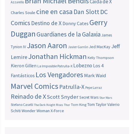
Brian Michael Bendis
Caída de X
Azzarello
cine en casa
Dan Slott
DC
Charles Soule
Gerry
Comics
Destino de X
Donny Cates
Duggan
Guardianes de la Galaxia
James
Jason Aaron
Jeff
Jed MacKay
Tynion IV
Javier Garrón
Jonathan Hickman
Lemire
Kelly Thompson
Lobezno
Los 4
Kieron Gillen
La Imposible Patrulla-X
Los Vengadores
Fantásticos
Mark Waid
Marvel Comics
Patrulla-X
Pepe Larraz
Reinado de X
Scott Snyder
Secret Wars
Star Wars
Tom Taylor
Valerio
Stefano Caselli
Tom King
The Dark Knight Rises
Thor
Schiti
Wonder Woman
X-Force