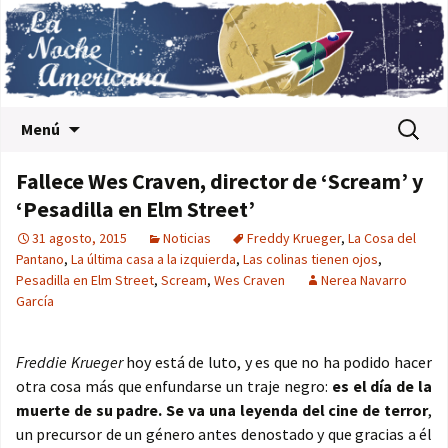
Saltar al contenido
Buscar:
Menú
Fallece Wes Craven, director de ‘Scream’ y
‘Pesadilla en Elm Street’
31 agosto, 2015
Noticias
Freddy Krueger
,
La Cosa del
Pantano
,
La última casa a la izquierda
,
Las colinas tienen ojos
,
Pesadilla en Elm Street
,
Scream
,
Wes Craven
Nerea Navarro
García
Freddie Krueger
hoy está de luto, y es que no ha podido hacer
otra cosa más que enfundarse un traje negro:
es el día de la
muerte de su padre. Se va una leyenda del cine de terror
,
un precursor de un género antes denostado y que gracias a él