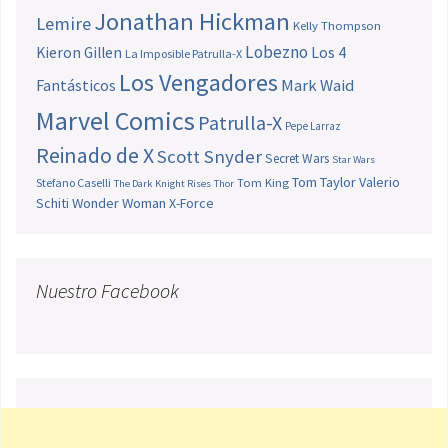
Jonathan Hickman
Lemire
Kelly Thompson
Lobezno
Los 4
Kieron Gillen
La Imposible Patrulla-X
Los Vengadores
Fantásticos
Mark Waid
Marvel Comics
Patrulla-X
Pepe Larraz
Reinado de X
Scott Snyder
Secret Wars
Star Wars
Tom Taylor
Valerio
Stefano Caselli
Tom King
The Dark Knight Rises
Thor
Schiti
Wonder Woman
X-Force
Nuestro Facebook