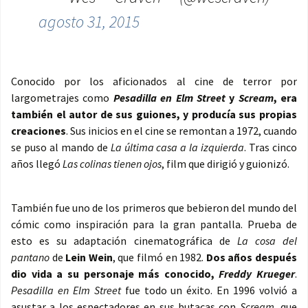
agosto 31, 2015
Conocido por los aficionados al cine de terror por
largometrajes como
Pesadilla en Elm Street
y
Scream
, era
también el autor de sus guiones, y producía sus propias
creaciones
. Sus inicios en el cine se remontan a 1972, cuando
se puso al mando de
La última casa a la izquierda
. Tras cinco
años llegó
Las colinas tienen ojos
, film que dirigió y guionizó.
También fue uno de los primeros que bebieron del mundo del
cómic como inspiración para la gran pantalla. Prueba de
esto es su adaptación cinematográfica de
La cosa del
pantano
de
Lein Wein
, que filmó en 1982.
Dos años después
dio vida a su personaje más conocido,
Freddy Krueger
.
Pesadilla en Elm Street
fue todo un éxito. En 1996 volvió a
asustar a los espectadores en sus butacas con
Scream
, que