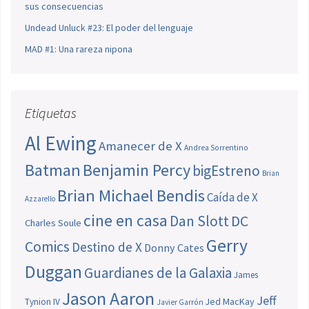
sus consecuencias
Undead Unluck #23: El poder del lenguaje
MAD #1: Una rareza nipona
Etiquetas
Al Ewing
Amanecer de X
Andrea Sorrentino
Batman
Benjamin Percy
bigEstreno
Brian
Brian Michael Bendis
Caída de X
Azzarello
cine en casa
Dan Slott
DC
Charles Soule
Gerry
Comics
Destino de X
Donny Cates
Duggan
Guardianes de la Galaxia
James
Jason Aaron
Jeff
Jed MacKay
Tynion IV
Javier Garrón