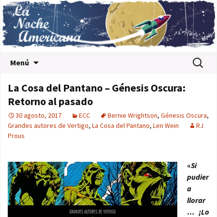
Saltar al contenido
Buscar:
Menú
La Cosa del Pantano – Génesis Oscura:
Retorno al pasado
30 agosto, 2017
ECC
Bernie Wrightson
,
Génesis Oscura
,
Grandes autores de Vertigo
,
La Cosa del Pantano
,
Len Wein
RJ
Prous
«
Si
pudier
a
llorar
… ¡Lo