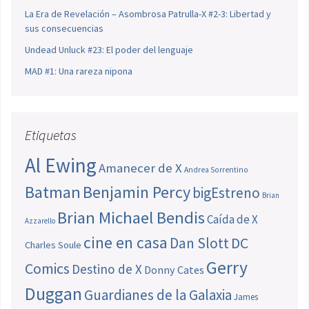
La Era de Revelación – Asombrosa Patrulla-X #2-3: Libertad y
sus consecuencias
Undead Unluck #23: El poder del lenguaje
MAD #1: Una rareza nipona
Etiquetas
Al Ewing
Amanecer de X
Andrea Sorrentino
Batman
Benjamin Percy
bigEstreno
Brian
Brian Michael Bendis
Caída de X
Azzarello
cine en casa
Dan Slott
DC
Charles Soule
Gerry
Comics
Destino de X
Donny Cates
Duggan
Guardianes de la Galaxia
James