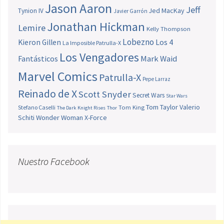
Jason Aaron
Jeff
Jed MacKay
Tynion IV
Javier Garrón
Jonathan Hickman
Lemire
Kelly Thompson
Lobezno
Los 4
Kieron Gillen
La Imposible Patrulla-X
Los Vengadores
Fantásticos
Mark Waid
Marvel Comics
Patrulla-X
Pepe Larraz
Reinado de X
Scott Snyder
Secret Wars
Star Wars
Tom Taylor
Valerio
Stefano Caselli
Tom King
The Dark Knight Rises
Thor
Schiti
Wonder Woman
X-Force
Nuestro Facebook