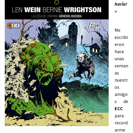
haría!
«
Me
escribi
eron
hace
unas
seman
as
nuestr
os
amigo
s de
ECC
para
record
arme