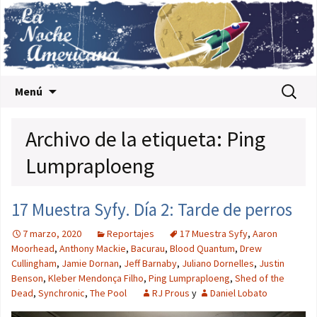
Saltar al contenido
Buscar:
Menú
Archivo de la etiqueta: Ping
Lumpraploeng
17 Muestra Syfy. Día 2: Tarde de perros
7 marzo, 2020
Reportajes
17 Muestra Syfy
,
Aaron
Moorhead
,
Anthony Mackie
,
Bacurau
,
Blood Quantum
,
Drew
Cullingham
,
Jamie Dornan
,
Jeff Barnaby
,
Juliano Dornelles
,
Justin
Benson
,
Kleber Mendonça Filho
,
Ping Lumpraploeng
,
Shed of the
Dead
,
Synchronic
,
The Pool
RJ Prous
y
Daniel Lobato