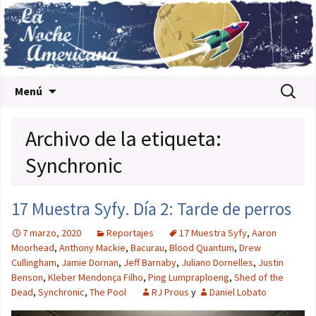
Saltar al contenido
Buscar:
Menú
Archivo de la etiqueta:
Synchronic
17 Muestra Syfy. Día 2: Tarde de perros
7 marzo, 2020
Reportajes
17 Muestra Syfy
,
Aaron
Moorhead
,
Anthony Mackie
,
Bacurau
,
Blood Quantum
,
Drew
Cullingham
,
Jamie Dornan
,
Jeff Barnaby
,
Juliano Dornelles
,
Justin
Benson
,
Kleber Mendonça Filho
,
Ping Lumpraploeng
,
Shed of the
Dead
,
Synchronic
,
The Pool
RJ Prous
y
Daniel Lobato