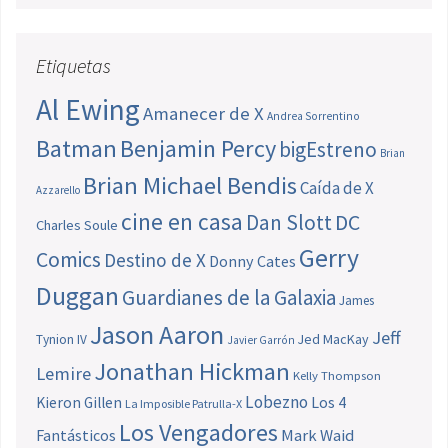
Etiquetas
Al Ewing
Amanecer de X
Andrea Sorrentino
Batman
Benjamin Percy
bigEstreno
Brian
Brian Michael Bendis
Caída de X
Azzarello
cine en casa
Dan Slott
DC
Charles Soule
Gerry
Comics
Destino de X
Donny Cates
Duggan
Guardianes de la Galaxia
James
Jason Aaron
Jeff
Jed MacKay
Tynion IV
Javier Garrón
Jonathan Hickman
Lemire
Kelly Thompson
Lobezno
Los 4
Kieron Gillen
La Imposible Patrulla-X
Los Vengadores
Fantásticos
Mark Waid