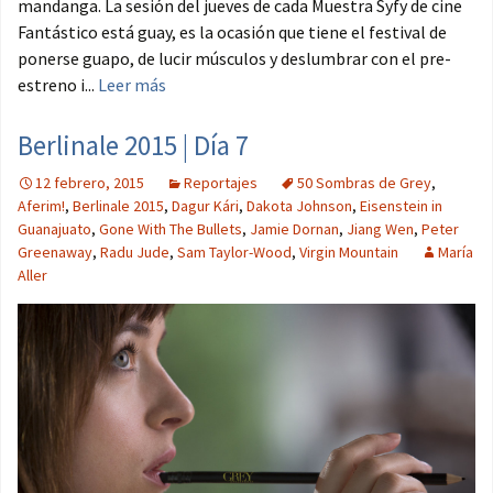
mandanga. La sesión del jueves de cada Muestra Syfy de cine
Fantástico está guay, es la ocasión que tiene el festival de
ponerse guapo, de lucir músculos y deslumbrar con el pre-
estreno i...
Leer más
Berlinale 2015 | Día 7
12 febrero, 2015
Reportajes
50 Sombras de Grey
,
Aferim!
,
Berlinale 2015
,
Dagur Kári
,
Dakota Johnson
,
Eisenstein in
Guanajuato
,
Gone With The Bullets
,
Jamie Dornan
,
Jiang Wen
,
Peter
Greenaway
,
Radu Jude
,
Sam Taylor-Wood
,
Virgin Mountain
María
Aller