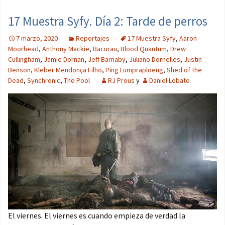
17 Muestra Syfy. Día 2: Tarde de perros
7 marzo, 2020
Reportajes
17 Muestra Syfy
,
Aaron
Moorhead
,
Anthony Mackie
,
Bacurau
,
Blood Quantum
,
Drew
Cullingham
,
Jamie Dornan
,
Jeff Barnaby
,
Juliano Dornelles
,
Justin
Benson
,
Kleber Mendonça Filho
,
Ping Lumpraploeng
,
Shed of the
Dead
,
Synchronic
,
The Pool
RJ Prous
y
Daniel Lobato
El viernes. El viernes es cuando empieza de verdad la