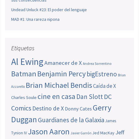
sus consecuencias
Undead Unluck #23: El poder del lenguaje
MAD #1: Una rareza nipona
Etiquetas
Al Ewing
Amanecer de X
Andrea Sorrentino
Batman
Benjamin Percy
bigEstreno
Brian
Brian Michael Bendis
Caída de X
Azzarello
cine en casa
Dan Slott
DC
Charles Soule
Gerry
Comics
Destino de X
Donny Cates
Duggan
Guardianes de la Galaxia
James
Jason Aaron
Jeff
Jed MacKay
Tynion IV
Javier Garrón