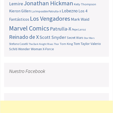
Jonathan Hickman
Lemire
Kelly Thompson
Lobezno
Los 4
Kieron Gillen
La Imposible Patrulla-X
Los Vengadores
Fantásticos
Mark Waid
Marvel Comics
Patrulla-X
Pepe Larraz
Reinado de X
Scott Snyder
Secret Wars
Star Wars
Tom Taylor
Valerio
Stefano Caselli
Tom King
The Dark Knight Rises
Thor
Schiti
Wonder Woman
X-Force
Nuestro Facebook